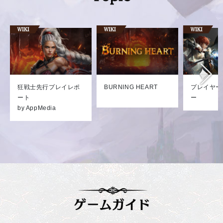
狂戦士先行プレイレポ
BURNING HEART
プレイヤー
ート
ー
by AppMedia