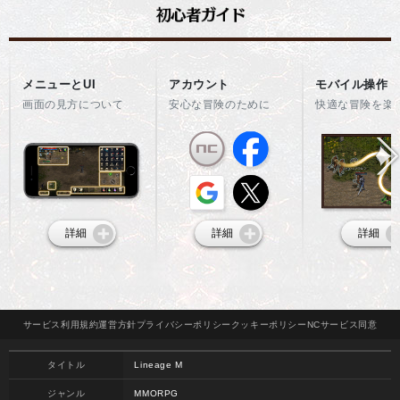
メニューとUI
アカウント
モバイル操作
画面の見方について
安心な冒険のために
快適な冒険を楽
詳細
詳細
詳細
サービス
利用規約
運営方針
プライバシー
ポリシー
クッキー
ポリシー
NCサービス
同意
タイトル
Lineage M
ジャンル
MMORPG