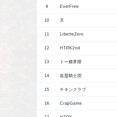
9
EverFree
10
天
11
LiberteZero
12
HTRK2nd
13
トー横界隈
14
血盟騎士団
15
チキンクラブ
16
CrapGame