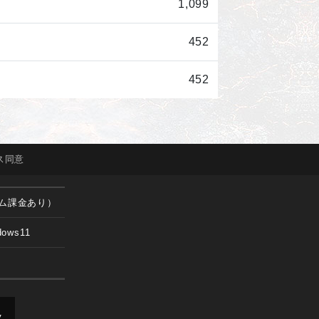
1,099
452
452
ス
同意
ム課金あり）
dows11