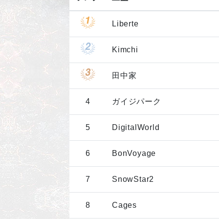
Liberte
Kimchi
田中家
4
ガイジパーク
5
DigitalWorld
6
BonVoyage
7
SnowStar2
8
Cages