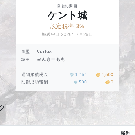
防衛6週目
ケント城
設定税率 3%
城獲得日 2026年7月26日
Vortex
血盟
｜
みんきーもも
城主
｜
週間累積税金
1,754
4,500
防衛成功報酬
500
0
グ
勝利