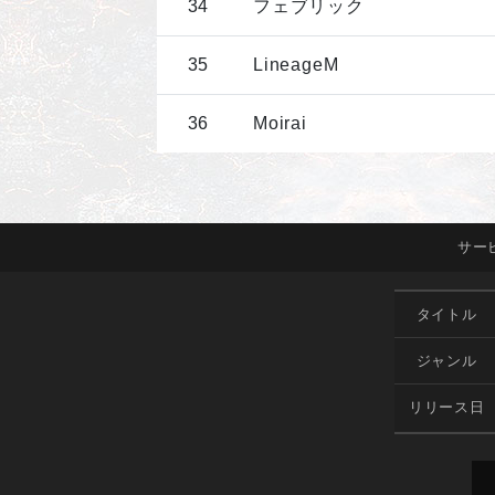
34
フェブリック
35
LineageM
36
Moirai
サー
タイトル
ジャンル
リリース日