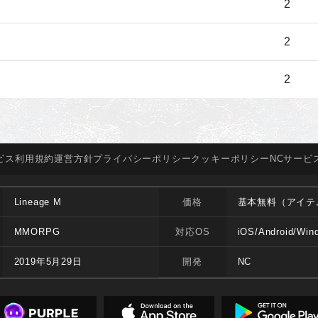
2
2
2
ビス
利用規約
運営方針
プライバシー
ポリシー
クッキー
ポリシー
NCサービ
Lineage M
価格
基本無料（アイテ
MMORPG
対応OS
iOS/Android/Win
2019年5月29日
開発
NC