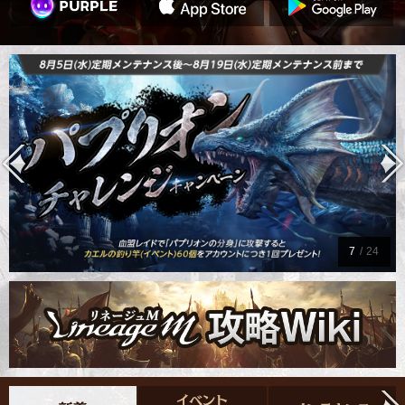
7
/
24