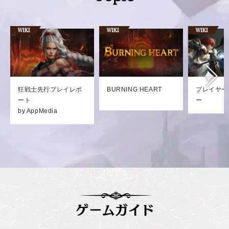
狂戦士先行プレイレポ
BURNING HEART
プレイヤー
ート
ー
by AppMedia