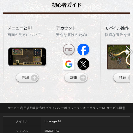
メニューとUI
アカウント
モバイル操作
画面の見方について
安心な冒険のために
快適な冒険を楽
詳細
詳細
詳細
サービス
利用規約
運営方針
プライバシー
ポリシー
クッキー
ポリシー
NCサービス
同意
タイトル
Lineage M
ジャンル
MMORPG