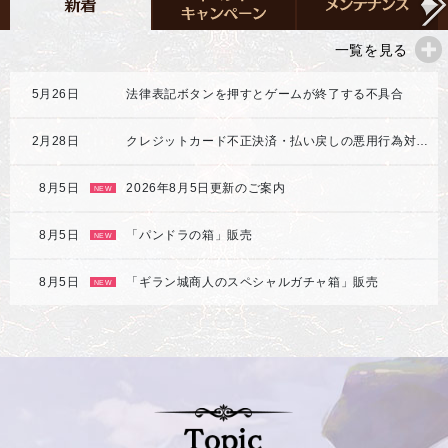
一覧を見る
5月26日
法律表記ボタンを押すとゲームが終了する不具合
2月28日
クレジットカード不正決済・払い戻しの悪用行為対応強化のご案内
8月5日
2026年8月5日更新のご案内
NEW
8月5日
「パンドラの箱」販売
NEW
8月5日
「ギラン城商人のスペシャルガチャ箱」販売
NEW