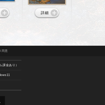
詳細
ス
同意
ム課金あり）
dows11