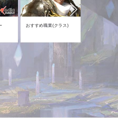
ー
おすすめ職業(クラス)
最新キャ