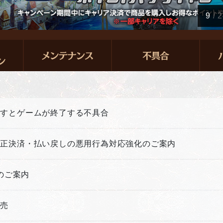
9
/
2
押すとゲームが終了する不具合
不正決済・払い戻しの悪用行為対応強化のご案内
新のご案内
販売