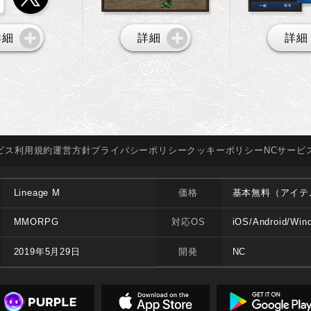
詳細
詳細
詳細
ビス
利用規約
運営方針
プライバシー
ポリシー
クッキー
ポリシー
NCサービ
Lineage M
価格
基本無料（アイテ
MMORPG
対応OS
iOS/Android/Win
2019年5月29日
開発
NC