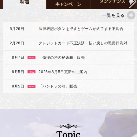
一覧を見る
5月26日
法律表記ボタンを押すとゲームが終了する不具合
2月28日
クレジットカード不正決済・払い戻しの悪用行為対応強化のご案内
8月7日
「傲慢の塔の秘密箱」販売
NEW
8月5日
2026年8月5日更新のご案内
NEW
8月5日
「パンドラの箱」販売
NEW