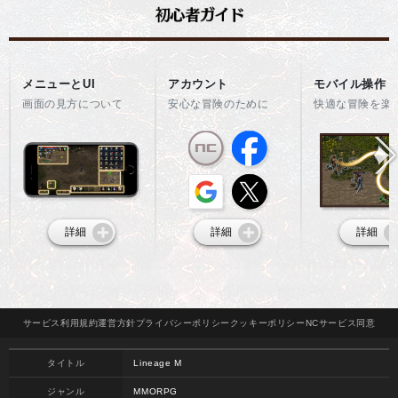
メニューとUI
アカウント
モバイル操作
画面の見方について
安心な冒険のために
快適な冒険を楽
詳細
詳細
詳細
サービス
利用規約
運営方針
プライバシー
ポリシー
クッキー
ポリシー
NCサービス
同意
タイトル
Lineage M
ジャンル
MMORPG