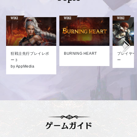
狂戦士先行プレイレポ
BURNING HEART
プレイヤー
ート
ー
by AppMedia