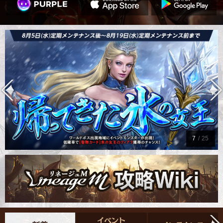
7
/
25