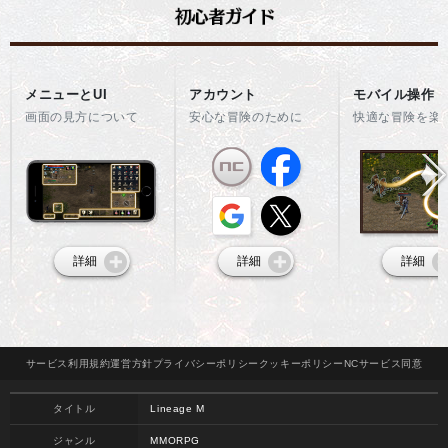
メニューとUI
アカウント
モバイル操作
画面の見方について
安心な冒険のために
快適な冒険を楽
詳細
詳細
詳細
サービス
利用規約
運営方針
プライバシー
ポリシー
クッキー
ポリシー
NCサービス
同意
タイトル
Lineage M
ジャンル
MMORPG