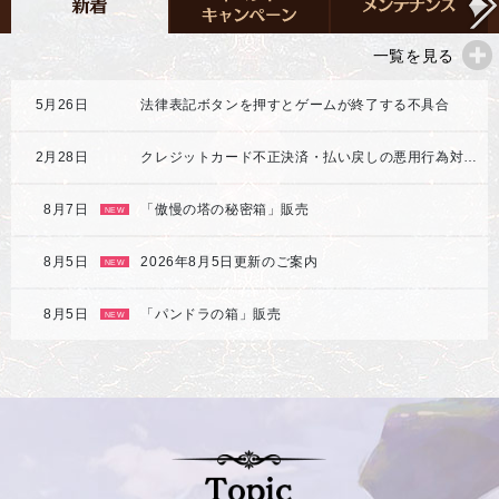
一覧を見る
5月26日
法律表記ボタンを押すとゲームが終了する不具合
2月28日
クレジットカード不正決済・払い戻しの悪用行為対応強化のご案内
8月7日
「傲慢の塔の秘密箱」販売
NEW
8月5日
2026年8月5日更新のご案内
NEW
8月5日
「パンドラの箱」販売
NEW