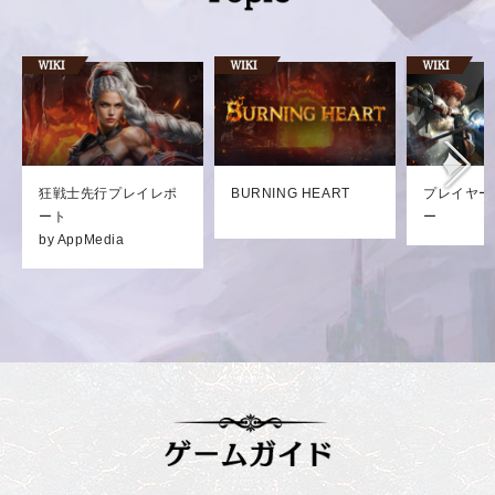
狂戦士先行プレイレポ
BURNING HEART
プレイヤー
ート
ー
by AppMedia