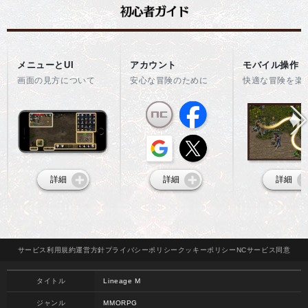
メニューとUI
アカウント
モバイル操作
画面の見方について
安心な冒険のために
快適な冒険を楽
詳細
詳細
詳細
サービス
利用規約
運営方針
プライバシー
ポリシー
クッキー
ポリシー
NCサービス
同意
タイトル
Lineage M
ジャンル
MMORPG