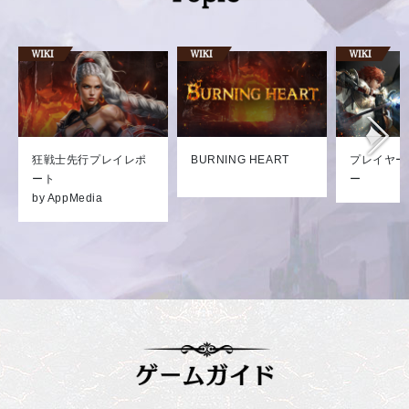
狂戦士先行プレイレポ
BURNING HEART
プレイヤー
ート
ー
by AppMedia