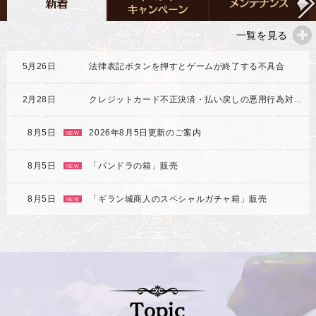
一覧を見る
5月26日
法律表記ボタンを押すとゲームが終了する不具合
2月28日
クレジットカード不正決済・払い戻しの悪用行為対応強化のご案内
8月5日
2026年8月5日更新のご案内
NEW
8月5日
「パンドラの箱」販売
NEW
8月5日
「ギラン城商人のスペシャルガチャ箱」販売
NEW