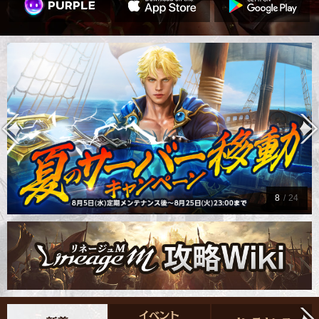
9
/
24