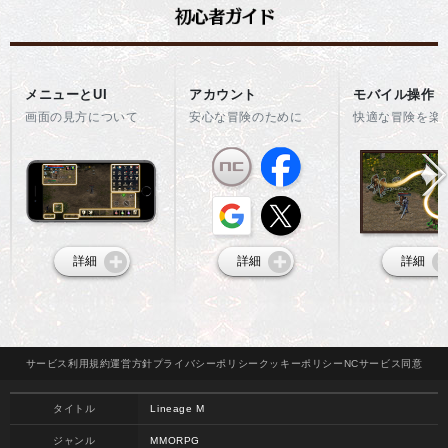
メニューとUI
アカウント
モバイル操作
画面の見方について
安心な冒険のために
快適な冒険を楽
詳細
詳細
詳細
サービス
利用規約
運営方針
プライバシー
ポリシー
クッキー
ポリシー
NCサービス
同意
タイトル
Lineage M
ジャンル
MMORPG