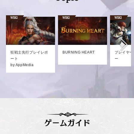
狂戦士先行プレイレポ
BURNING HEART
プレイヤー
ート
ー
by AppMedia