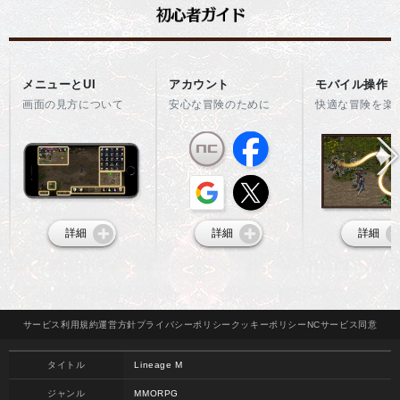
メニューとUI
アカウント
モバイル操作
画面の見方について
安心な冒険のために
快適な冒険を楽
詳細
詳細
詳細
サービス
利用規約
運営方針
プライバシー
ポリシー
クッキー
ポリシー
NCサービス
同意
タイトル
Lineage M
ジャンル
MMORPG