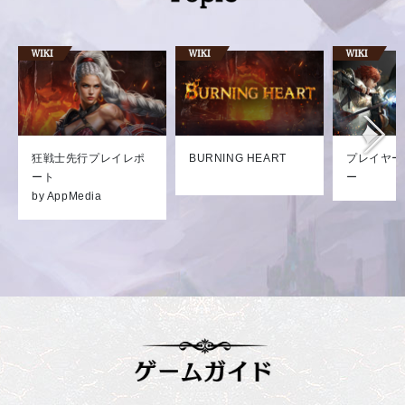
狂戦士先行プレイレポ
BURNING HEART
プレイヤー
ート
ー
by AppMedia