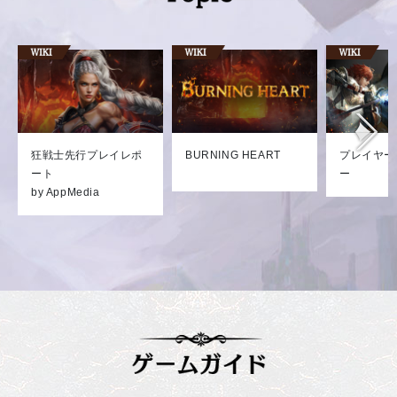
狂戦士先行プレイレポ
BURNING HEART
プレイヤー
ート
ー
by AppMedia