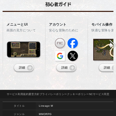
メニューとUI
アカウント
モバイル操作
画面の見方について
安心な冒険のために
快適な冒険を楽
詳細
詳細
詳細
サービス
利用規約
運営方針
プライバシー
ポリシー
クッキー
ポリシー
NCサービス
同意
タイトル
Lineage M
ジャンル
MMORPG