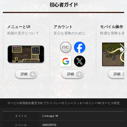
メニューとUI
アカウント
モバイル操作
画面の見方について
安心な冒険のために
快適な冒険を楽
詳細
詳細
詳細
サービス
利用規約
運営方針
プライバシー
ポリシー
クッキー
ポリシー
NCサービス
同意
タイトル
Lineage M
ジャンル
MMORPG