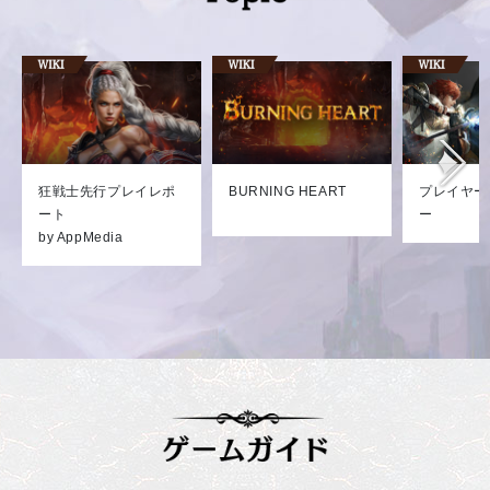
狂戦士先行プレイレポ
BURNING HEART
プレイヤー
ート
ー
by AppMedia