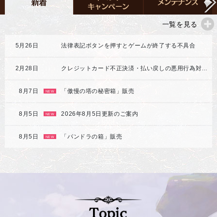
一覧を見る
5月26日
法律表記ボタンを押すとゲームが終了する不具合
2月28日
クレジットカード不正決済・払い戻しの悪用行為対応強化のご案内
8月7日
「傲慢の塔の秘密箱」販売
NEW
8月5日
2026年8月5日更新のご案内
NEW
8月5日
「パンドラの箱」販売
NEW