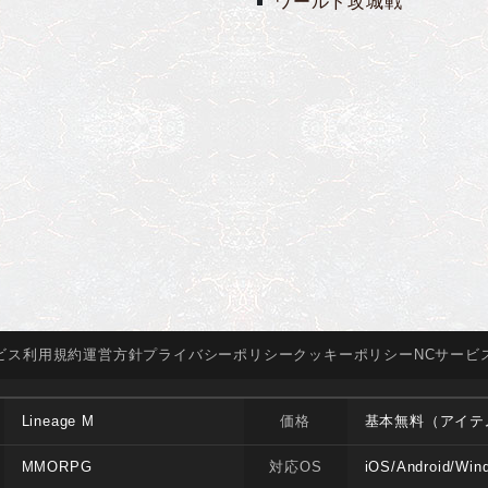
ワールド攻城戦
ビス
利用規約
運営方針
プライバシー
ポリシー
クッキー
ポリシー
NCサービ
Lineage M
価格
基本無料（アイテ
MMORPG
対応OS
iOS/Android/Win