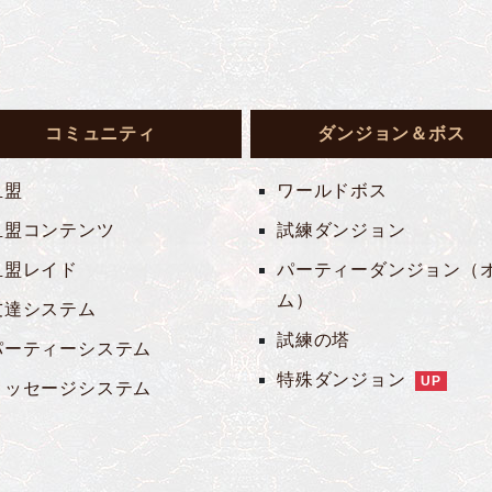
コミュニティ
ダンジョン＆ボス
血盟
ワールドボス
血盟コンテンツ
試練ダンジョン
血盟レイド
パーティーダンジョン（
ム）
友達システム
試練の塔
パーティーシステム
特殊ダンジョン
UP
メッセージシステム