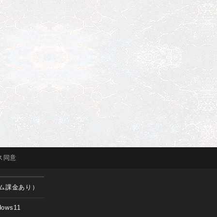
ス
同意
ム課金あり）
dows11