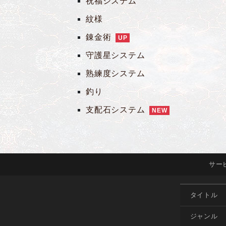
祝福システム
紋様
錬金術
UP
守護星システム
熟練度システム
釣り
支配石システム
NEW
サー
タイトル
ジャンル