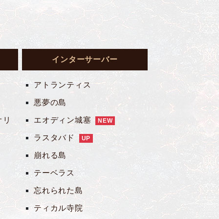
インターサーバー
アトランティス
悪夢の島
オリ
エオディン城塞
NEW
ラスタバド
UP
崩れる島
テーベラス
忘れられた島
ティカル寺院