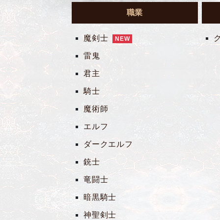
職業
魔剣士
NEW
雷鬼
君主
騎士
魔術師
エルフ
ダークエルフ
銃士
竜闘士
暗黒騎士
神聖剣士