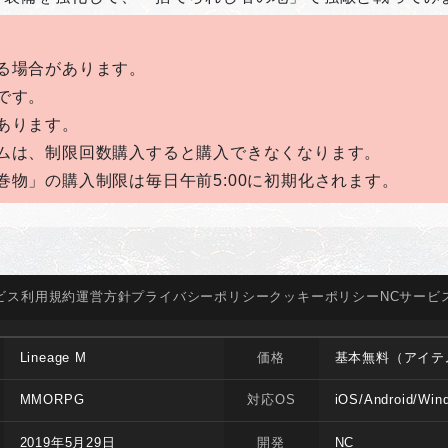
る場合があります。
です。
あります。
ムは、制限回数購入すると購入できなくなります。
物」の購入制限は毎日午前5:00に初期化されます。
ビス
利用規約
運営方針
プライバシー
ポリシー
クッキー
ポリシー
NCサービ
Lineage M
価格
基本無料（アイテ
MMORPG
対応OS
iOS/Android/Win
2019年5月29日
開発
NC