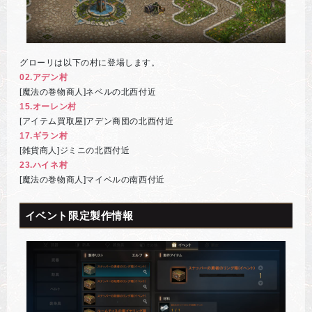
グローリは以下の村に登場します。
02.アデン村
[魔法の巻物商人]ネベルの北西付近
15.オーレン村
[アイテム買取屋]アデン商団の北西付近
17.ギラン村
[雑貨商人]ジミニの北西付近
23.ハイネ村
[魔法の巻物商人]マイベルの南西付近
イベント限定製作情報