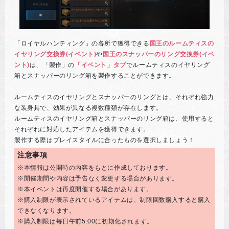
「ロイヤルハンティング」の各所で獲得できる
国王のルームティスの
イヤリング交換券(イベント)
や
国王のスナッパーのリング交換券(イベ
ント)
は、「製作」の
「イベント」タブ
でルームティスのイヤリング
箱とスナッパーのリング箱を製作することができます。
ルームティスのイヤリングとスナッパーのリングとは、それぞれ強力
な装身具で、効果が異なる複数種類が存在します。
ルームティスのイヤリング箱とスナッパーのリング箱は、使用すると
それぞれに対応したアイテムを獲得できます。
製作する際はプレイスタイルに合ったものを選択しましょう！
注意事項
※本情報は公開時の内容をもとに作成しております。
※開催期間や内容は予告なく変更する場合があります。
※本イベントは再度開催する場合があります。
※購入制限が表示されているアイテムは、制限回数購入すると購入
できなくなります。
※購入制限は毎日午前5:00に初期化されます。