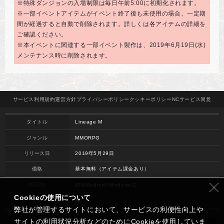
※特殊ダンジョンの入場制限は毎日午前5:00に初期化されます。
※一部イベントアイテムがイベント終了後も未使用の場合、一定期
間が経過すると自動で削除されます。詳しくは各アイテムの詳細を
ご確認ください。
※本イベントに関連する一部イベント製作は、2019年6月19日(水)
メンテナンス時に削除されます。
サービス
利用規約
運営方針
プライバシー
ポリシー
クッキー
ポリシー
NCサービス
同意
タイトル
Lineage M
ジャンル
MMORPG
リリース日
2019年5月29日
価格
基本無料（アイテム課金あり）
対応OS
iOS/Android/Windows11
Cookieの使用について
開発
NC
弊社が管理するサイトにおいて、サービスの利便性向上や
サイトの利用状況分析などのためにCookieを使用していま