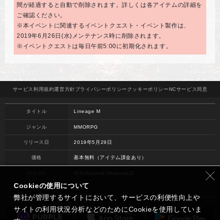
間が経過すると自動で削除されます。詳しくは各アイテムの詳細を
ご確認ください。
※本イベントに関連するイベントクエスト・イベント製作は、
2019年6月26日(水)メンテナンス時に削除されます。
※イベントクエストは毎日午前5:00に初期化されます。
サービス
利用規約
運営方針
プライバシー
ポリシー
クッキー
ポリシー
NCサービス
同意
タイトル
Lineage M
ジャンル
MMORPG
リリース日
2019年5月29日
価格
基本無料（アイテム課金あり）
対応OS
iOS/Android/Windows11
Cookieの使用について
開発
NC
弊社が管理するサイトにおいて、サービスの利便性向上や
サイトの利用状況分析などのためにCookieを使用していま