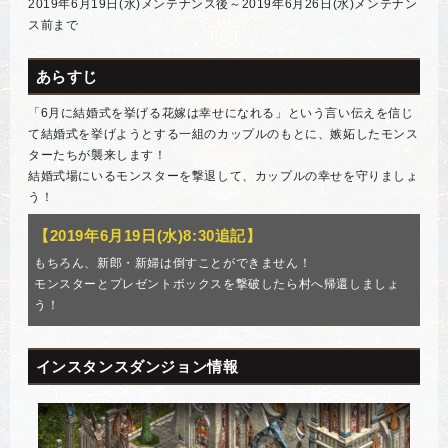
2019年6月19日(水)メンテナンス後～2019年6月26日(水)メンテナン
ス前まで
あらすじ
「6月に結婚式を挙げる花嫁は幸せになれる」という言い伝えを信じ
て結婚式を挙げようとする一組のカップルのもとに、嫉妬したモンス
ターたちが襲来します！
結婚式場にいるモンスターを撃退して、カップルの幸せを守りましょ
う！
【2019年6月19日(水)8:30追記】
もちろん、新郎・新婦は倒すことができません！
モンスターとプレゼントボックスを撃破したら村へ帰還しましょ
う！
インスタンスダンジョン情報