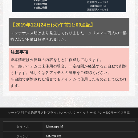
【2019年12月24日(火)午前11:00追記】
メンテナンス明けより発生しておりました、クリスマス商人の一部
購入設定不備は解消されました。
注意事項
※本情報は公開時の内容をもとに作成しております。
※一部アイテムは未使用の場合、一定期間が経過すると自動で削除
されます。詳しくは各アイテムの詳細をご確認ください。
※自動で削除された場合でもアイテムは使用したものとして扱われ
ます。
サービス
利用規約
運営方針
プライバシー
ポリシー
クッキー
ポリシー
NCサービス
同意
タイトル
Lineage M
ジャンル
MMORPG