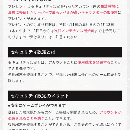
プレセントは セキュリティ設定を行ったアカウント内の
集計時前に
最後に接続したサーバーで最もレベルが高いキャラクターの郵便箱
に
プレゼントが届きます。
プレゼントの受け取り期限は、初回4月1日の集計日のみ4月12日
（木）中まで、2回目からは
次回メンテナンス開始前
までを予定して
おりますので受け取りにはご注意ください。
セキュリティ設定とは
セキュリティ設定とは、アカウントごとに
使用端末を登録する
ことが
できる機能です。
使用端末を登録することで、登録した端末以外からのゲーム接続を制
限します。
セキュリティ設定のメリット
■安全にゲームプレイができます
登録した端末以外からのゲーム接続が制限されるため、
アカウントが
盗用されることを防ぐ
ことができます。
複数端末を登録することができるため、ご自身のプレイ環境に応じて