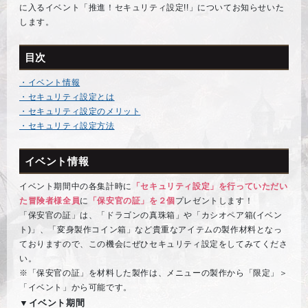
に入るイベント「推進！セキュリティ設定!!」についてお知らせいた
します。
目次
・イベント情報
・セキュリティ設定とは
・セキュリティ設定のメリット
・セキュリティ設定方法
イベント情報
イベント期間中の各集計時に
「セキュリティ設定」を行っていただい
た冒険者様全員
に
「保安官の証」を２個
プレゼントします！
「保安官の証」は、「ドラゴンの真珠箱」や「カシオペア箱(イベン
ト)」、「変身製作コイン箱」など貴重なアイテムの製作材料となっ
ておりますので、この機会にぜひセキュリティ設定をしてみてくださ
い。
※「保安官の証」を材料した製作は、メニューの製作から「限定」＞
「イベント」から可能です。
▼イベント期間