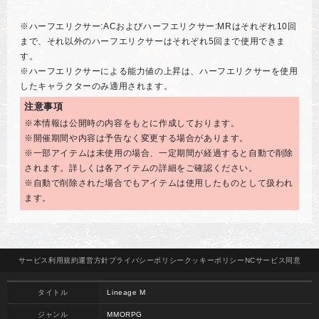
※ハーフエリクサー:ACおよびハーフエリクサー:MRはそれぞれ10回
まで、それ以外のハーフエリクサーはそれぞれ5回まで使用できま
す。
※ハーフエリクサーによる能力値の上昇は、ハーフエリクサーを使用
したキャラクターのみ適用されます。
注意事項
※本情報は公開時の内容をもとに作成しております。
※開催期間や内容は予告なく変更する場合があります。
※一部アイテムは未使用の場合、一定期間が経過すると自動で削除
されます。詳しくは各アイテムの詳細をご確認ください。
※自動で削除された場合でもアイテムは使用したものとして扱われ
ます。
サービス
利用規約
運営方針
プライバシー
ポリシー
クッキー
ポリシー
NCサービス
同意
タイトル
Lineage M
ジャンル
MMORPG