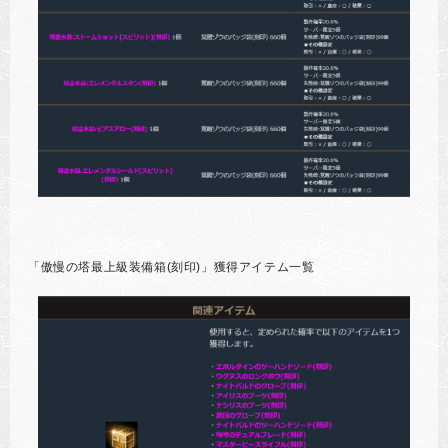
「傲慢の塔最上級装備箱(刻印)」獲得アイテム一覧