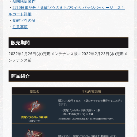
・
期間限定製作
・
2月9日追記分「覚醒ゾウのきらびやかなバッジパッケージ」スキ
ルカード詳細
・
覚醒ゾウの証
・
注意事項
販売期間
2022年1月26日(水)定期メンテナンス後～2022年2月23日(水)定期メ
ンテナンス前
商品紹介