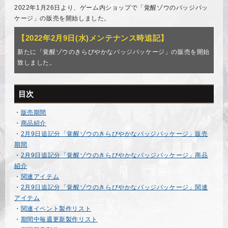
2022年1月26日より、ゲーム内ショップで「覚醒ゾウのバッジパッ
ケージ」の販売を開始しました。
【2022年2月9日(水)メンテナンス時追記】
新たに「覚醒ゾウのきらびやかなバッジパッケージ」の販売を開始
致しました。
目次
・
販売期間
・
商品紹介
・
2月9日追記分「覚醒ゾウのきらびやかなバッジパッケージ」販売
期間
・
2月9日追記分「覚醒ゾウのきらびやかなバッジパッケージ」商品
紹介
・
関連アイテム
・
2月9日追記分「覚醒ゾウのきらびやかなバッジパッケージ」関連
アイテム
・
関連イベント製作リスト
・
期間中毎週更新製作リスト