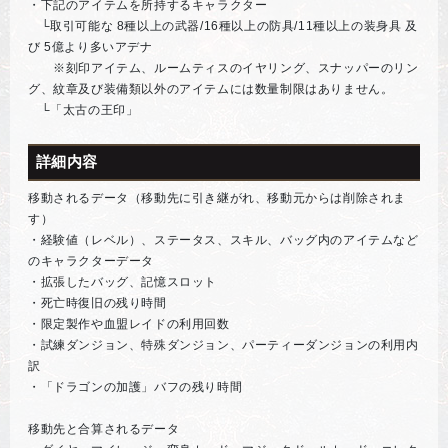
・下記のアイテムを所持するキャラクター
└取引可能な 8種以上の武器/16種以上の防具/11種以上の装身具 及
び 5億より多いアデナ
※刻印アイテム、ルームティスのイヤリング、スナッパーのリン
グ、紋章及び装備類以外のアイテムには数量制限はありません。
└「太古の王印」
詳細内容
移動されるデータ（移動先に引き継がれ、移動元からは削除されま
す）
・経験値（レベル）、ステータス、スキル、バッグ内のアイテムなど
のキャラクターデータ
・拡張したバッグ、記憶スロット
・死亡時復旧の残り時間
・限定製作や血盟レイドの利用回数
・試練ダンジョン、特殊ダンジョン、パーティーダンジョンの利用内
訳
・「ドラゴンの加護」バフの残り時間
移動先と合算されるデータ