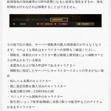
紋様強化の強化確率が100%状態になると紋様を強化をするか、強化
初期化を行わなければ移動することはできません。
その他下記の場合、サーバー移動券の購入/移動進行が行えなくなり
ます。そのような場合はキャラクターの状態をご確認ください。
・移動先、移動元のキャラクター数が移動上限到達により移動サービ
スが停止されている場合
・血盟加入および加入申請中であるキャラクター
・移動先に指定したサーバーにキャラクタースロットの空きがない場
合
・60レベル未満のキャラクター
・既に規定回数を購入済みのキャラクター
・毎週日曜日0時～23時59分の間
・マジックドール探検中のキャラクター
・取引所/ショップ保管箱/郵便に未受け取りや販売中などのアイテム
があるキャラクター