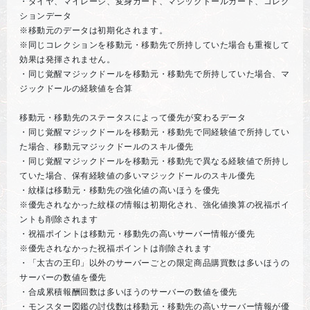
・ダイヤ、マイレージ、変身カード、マジックドールカード、コレク
ションデータ
※移動元のデータは初期化されます。
※同じコレクションを移動元・移動先で所持していた場合も重複して
効果は発揮されません。
・同じ覚醒マジックドールを移動元・移動先で所持していた場合、マ
ジックドールの経験値を合算
移動元・移動先のステータスによって優先が変わるデータ
・同じ覚醒マジックドールを移動元・移動先で同経験値で所持してい
た場合、移動元マジックドールのスキル優先
・同じ覚醒マジックドールを移動元・移動先で異なる経験値で所持し
ていた場合、保有経験値の多いマジックドールのスキル優先
・紋様は移動元・移動先の強化値の高いほうを優先
※優先されなかった紋様の情報は初期化され、強化値換算の祝福ポイ
ントも削除されます
・祝福ポイントは移動元・移動先の高いサーバー情報が優先
※優先されなかった祝福ポイントは削除されます
・「太古の王印」以外のサーバーごとの限定商品購買数は多いほうの
サーバーの数値を優先
・合成累積報酬回数は多いほうのサーバーの数値を優先
・モンスター図鑑の討伐数は移動元・移動先の高いサーバー情報が優