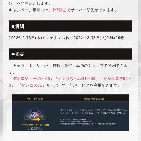
ン」を開催いたします。
キャンペーン期間中は、
計5回まで
サーバー移動ができます。
■期間
2022年2月3日(木)メンテナンス後～2022年2月8日(火)23時59分
■概要
「キャラクターサーバー移動」をゲーム内のショップで利用できま
す。
「
デポロジュー01～03
」「
ケンラウヘル01～03
」「
イシルロテ01～
03
」「
ケレニス01
」サーバーで下記サービスを利用できます。