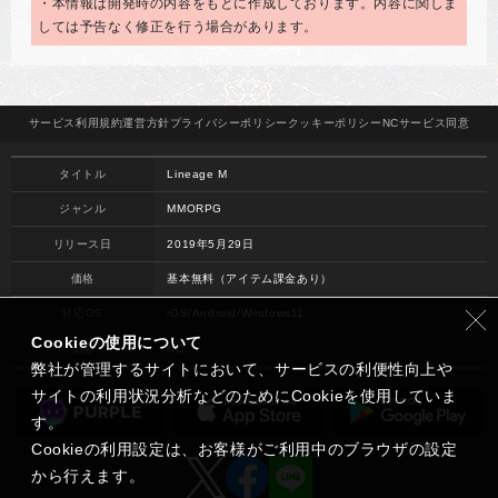
・本情報は開発時の内容をもとに作成しております。内容に関しま
しては予告なく修正を行う場合があります。
サービス
利用規約
運営方針
プライバシー
ポリシー
クッキー
ポリシー
NCサービス
同意
タイトル
Lineage M
ジャンル
MMORPG
リリース日
2019年5月29日
価格
基本無料（アイテム課金あり）
対応OS
iOS/Android/Windows11
Cookieの使用について
開発
NC
弊社が管理するサイトにおいて、サービスの利便性向上や
サイトの利用状況分析などのためにCookieを使用していま
す。
Cookieの利用設定は、お客様がご利用中のブラウザの設定
から行えます。