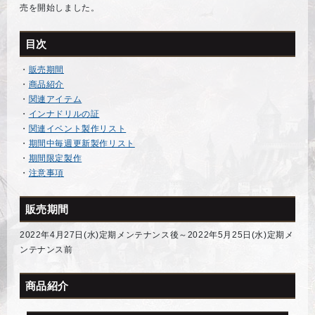
売を開始しました。
目次
・
販売期間
・
商品紹介
・
関連アイテム
・
インナドリルの証
・
関連イベント製作リスト
・
期間中毎週更新製作リスト
・
期間限定製作
・
注意事項
販売期間
2022年4月27日(水)定期メンテナンス後～2022年5月25日(水)定期メ
ンテナンス前
商品紹介