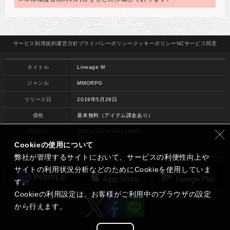
サービス
利用規約
運営方針
プライバシー
ポリシー
クッキー
ポリシー
NCサービス
同意
タイトル
Lineage M
ジャンル
MMORPG
リリース日
2019年5月29日
価格
基本無料（アイテム課金あり）
対応OS
iOS/Android/Windows11
Cookieの使用について
開発
NC
弊社が管理するサイトにおいて、サービスの利便性向上や
サイトの利用状況分析などのためにCookieを使用していま
す。
Cookieの利用設定は、お客様がご利用中のブラウザの設定
から行えます。