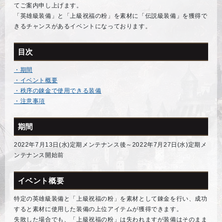
てご案内申し上げます。
「英雄級装備」と「上級祝福の粉」を素材に「伝説級装備」を獲得で
きるチャンスがあるイベントになっております。
目次
・期間
・イベント概要
・秩序の錬金で使用できる装備
・注意事項
期間
2022年7月13日(水)定期メンテナンス後～2022年7月27日(水)定期メ
ンテナンス開始前
イベント概要
特定の英雄級装備と「上級祝福の粉」を素材として錬金を行い、成功
すると素材に使用した装備の上位アイテムが獲得できます。
失敗した場合でも、「上級祝福の粉」は失われますが装備はそのまま