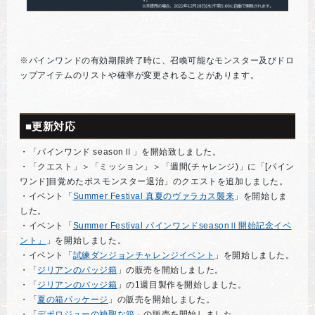
※パインワンドの有効期限終了時に、召喚可能なモンスター及びドロ
ップアイテムのリストや確率が変更されることがあります。
■更新対応
・「パインワンド seasonⅡ」を開始致しました。
・「クエスト」＞「ミッション」＞「週間(チャレンジ)」に「[パイン
ワンド]目覚めたボスモンスター退治」のクエストを追加しました。
・イベント「
Summer Festival 真夏のヴァラカス襲来
」を開始しま
した。
・イベント「
Summer Festival パインワンドseasonⅡ開始記念イベ
ント」
」を開始しました。
・イベント「
試練ダンジョンチャレンジイベント
」を開始しました。
・「
ジリアンのバッジ箱
」の販売を開始しました。
・「
ジリアンのバッジ箱
」の1週目製作を開始しました。
・「
夏の箱パッケージ
」の販売を開始しました。
・「
デポロジューの神聖な箱
」の販売を開始しました。