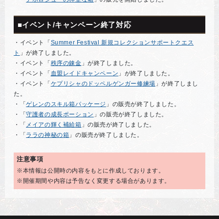
■イベント/キャンペーン終了対応
・イベント「
Summer Festival 新規コレクションサポートクエス
ト
」が終了しました。
・イベント「
秩序の錬金
」が終了しました。
・イベント「
血盟レイドキャンペーン
」が終了しました。
・イベント「
ケプリシャのドッペルゲンガー修練場
」が終了しまし
た。
・「
ゲレンのスキル箱パッケージ
」の販売が終了しました。
・「
守護者の成長ポーション
」の販売が終了しました。
・「
メイアの輝く補給箱
」の販売が終了しました。
・「
ララの神秘の箱
」の販売が終了しました。
注意事項
※本情報は公開時の内容をもとに作成しております。
※開催期間や内容は予告なく変更する場合があります。