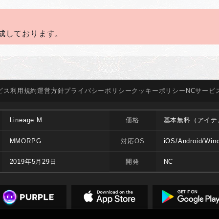
成しております。
ビス
利用規約
運営方針
プライバシー
ポリシー
クッキー
ポリシー
NCサービ
Lineage M
価格
基本無料（アイテ
MMORPG
対応OS
iOS/Android/Win
2019年5月29日
開発
NC