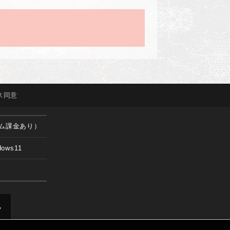
ス
同意
ム課金あり）
dows11