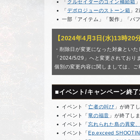
「
クルセイダーのコイン補給箱
「
デポロジューのストーン箱
」
一部「アイテム」「製作」「バ
【2024年4月3日(水)13時2
・削除日が変更になった対象といたしまし
「2024/5/29」へと変更されており
個別の変更内容に関しましては、ご
■イベント/キャンペーン終了
イベント「
亡者の叫び
」が終了
イベント「
竜の福音
」が終了し
イベント「
忘れられた島の異変
イベント「
Ep.exceed SH