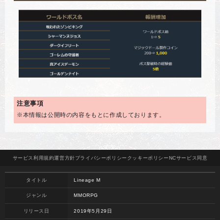
注意事項
※本情報は公開時の内容をもとに作成しております。
サービス
利用規約
運営方針
プライバシー
ポリシー
クッキー
ポリシー
NCサービス
同意
タイトル
Lineage M
ジャンル
MMORPG
リリース日
2019年5月29日