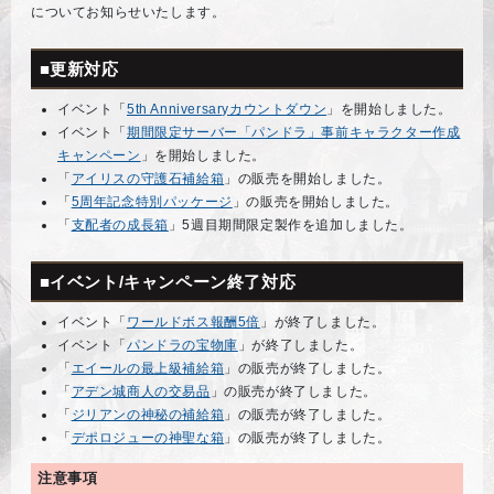
についてお知らせいたします。
■更新対応
イベント「
5th Anniversaryカウントダウン
」を開始しました。
イベント「
期間限定サーバー「パンドラ」事前キャラクター作成
キャンペーン
」を開始しました。
「
アイリスの守護石補給箱
」の販売を開始しました。
「
5周年記念特別パッケージ
」の販売を開始しました。
「
支配者の成長箱
」5週目期間限定製作を追加しました。
■イベント/キャンペーン終了対応
イベント「
ワールドボス報酬5倍
」が終了しました。
イベント「
パンドラの宝物庫
」が終了しました。
「
エイールの最上級補給箱
」の販売が終了しました。
「
アデン城商人の交易品
」の販売が終了しました。
「
ジリアンの神秘の補給箱
」の販売が終了しました。
「
デポロジューの神聖な箱
」の販売が終了しました。
注意事項