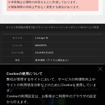
※本情報は公開時の内容をもとに作成しております。
※開催期間や内容は予告なく変更する場合があります。
サービス
利用規約
運営方針
プライバシー
ポリシー
クッキー
ポリシー
NCサービス
同意
タイトル
Lineage M
ジャンル
MMORPG
リリース日
2019年5月29日
価格
基本無料（アイテム課金あり）
対応OS
iOS/Android/Windows11
Cookieの使用について
開発
NC
弊社が管理するサイトにおいて、サービスの利便性向上や
サイトの利用状況分析などのためにCookieを使用していま
す。
Cookieの利用設定は、お客様がご利用中のブラウザの設定
から行えます。