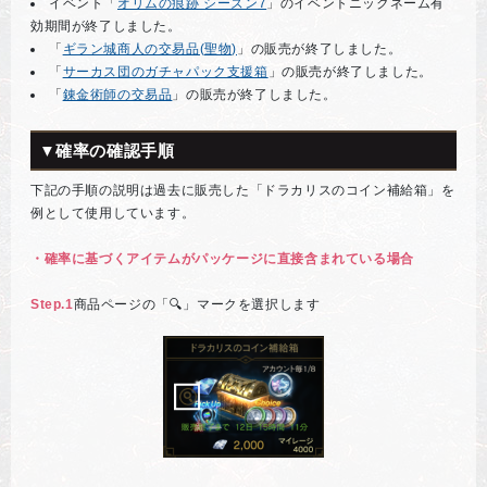
イベント「
オリムの痕跡 シーズン7
」のイベントニックネーム有
効期間が終了しました。
「
ギラン城商人の交易品(聖物)
」の販売が終了しました。
「
サーカス団のガチャパック支援箱
」の販売が終了しました。
「
錬金術師の交易品
」の販売が終了しました。
▼確率の確認手順
下記の手順の説明は過去に販売した「ドラカリスのコイン補給箱」を
例として使用しています。
・確率に基づくアイテムがパッケージに直接含まれている場合
Step.1
商品ページの「🔍」マークを選択します