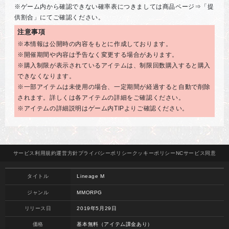
※ゲーム内から確認できない確率表につきましては商品ページ⇒「提
供割合」にてご確認ください。
注意事項
※本情報は公開時の内容をもとに作成しております。
※開催期間や内容は予告なく変更する場合があります。
※購入制限が表示されているアイテムは、制限回数購入すると購入
できなくなります。
※一部アイテムは未使用の場合、一定期間が経過すると自動で削除
されます。詳しくは各アイテムの詳細をご確認ください。
※アイテムの詳細説明はゲーム内TIPよりご確認ください。
サービス
利用規約
運営方針
プライバシー
ポリシー
クッキー
ポリシー
NCサービス
同意
タイトル
Lineage M
ジャンル
MMORPG
リリース日
2019年5月29日
価格
基本無料（アイテム課金あり）