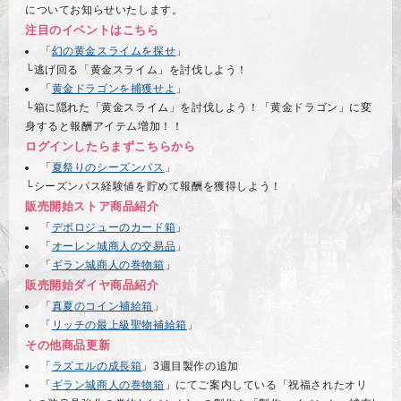
についてお知らせいたします。
注目のイベントはこちら
「
幻の黄金スライムを探せ
」
└逃げ回る「黄金スライム」を討伐しよう！
「
黄金ドラゴンを捕獲せよ
」
└箱に隠れた「黄金スライム」を討伐しよう！「黄金ドラゴン」に変
身すると報酬アイテム増加！！
ログインしたらまずこちらから
「
夏祭りのシーズンパス
」
└シーズンパス経験値を貯めて報酬を獲得しよう！
販売開始ストア商品紹介
「
デポロジューのカード箱
」
「
オーレン城商人の交易品
」
「
ギラン城商人の巻物箱
」
販売開始ダイヤ商品紹介
「
真夏のコイン補給箱
」
「
リッチの最上級聖物補給箱
」
その他商品更新
「
ラズエルの成長箱
」3週目製作の追加
「
ギラン城商人の巻物箱
」にてご案内している「祝福されたオリ