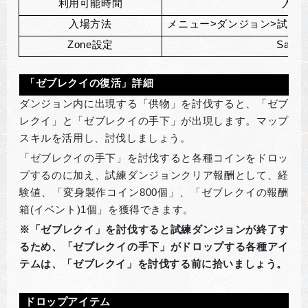
利用可能時間
入場
入場方法
メニュー>ダンジョン>試練
Zone
設定
Safet
「ゼブレクイの復活」詳細
ダンジョン内に出現する「供物」を討伐すると、「ゼブ
レクイ」と「ゼブレクイの手下」が出現します。マップ
スキルを活用し、討伐しましょう。
「ゼブレクイの手下」を討伐すると各種コインをドロッ
プするのに加え、試練ダンジョンクリア報酬として、経
験値、「変身製作コイン800個」、「ゼブレクイの報酬
箱(イベント)1個」を獲得できます。
※「ゼブレクイ」を討伐すると試練ダンジョンが終了す
るため、「ゼブレクイの手下」がドロップする各種アイ
テムは、「ゼブレクイ」を討伐する前に拾いましょう。
ドロップアイテム