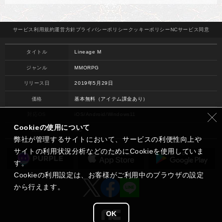
サービス
利用規約
運営方針
プライバシー
ポリシー
クッキー
ポリシー
NCサービス
同意
タイトル
Lineage M
ジャンル
MMORPG
リリース日
2019年5月29日
価格
基本無料（アイテム課金あり）
対応OS
iOS/Android/Windows11
Cookieの使用について
開発
NC
弊社が管理するサイトにおいて、サービスの利便性向上や
サイトの利用状況分析などのためにCookieを使用していま
す。
Cookieの利用設定は、お客様がご利用中のブラウザの設定
から行えます。
OK