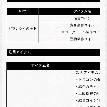
NPC
アイテム名
名誉コイン
変身製作コイン
ゼブレクイの手下
マジックドール製作コイン
聖物製作コイン
注目アイテム
アイテム名
次のアイテムのう
-
ドラゴンのダイヤ
-
総合ガチャハーフ
-
上級祝福の粉箱(
-
総合コイン箱(イ