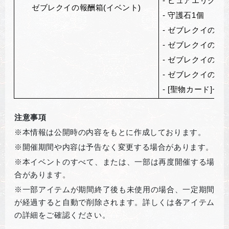
-
ピュアエリクサー
ゼブレクイの報酬箱(イベント)
-
守護石1個
-
ゼブレクイの魔眼
-
ゼブレクイの牙1
-
ゼブレクイのレ
-
ゼブレクイのレ
- [
聖物カード]ゼ
注意事項
※本情報は公開時の内容をもとに作成しております。
※開催期間や内容は予告なく変更する場合があります。
※本イベントのすべて、または、一部は再度開催する場
合があります。
※一部アイテムが期間終了後も未使用の場合、一定期間
が経過すると自動で削除されます。詳しくは各アイテム
の詳細をご確認ください。