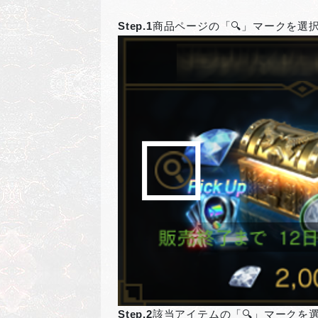
Step.1
商品ページの「🔍」マークを選
Step.2
該当アイテムの「🔍」マークを