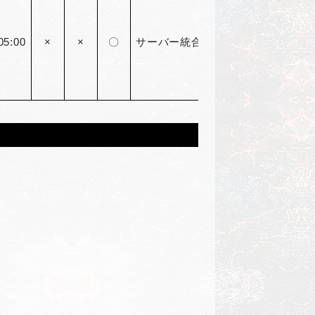
05:00
×
×
〇
サーバー統合アカウント限定8回の