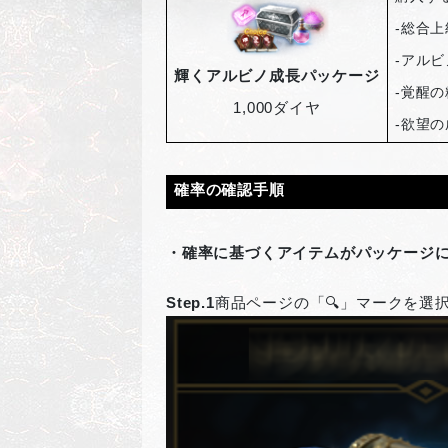
-
総合上
-
アルビ
輝くアルビノ成長パッケージ
-
覚醒の
1,000
ダイヤ
-
欲望の
確率の確認手順
・確率に基づくアイテムがパッケージ
Step.1
商品ページの「🔍」マークを選