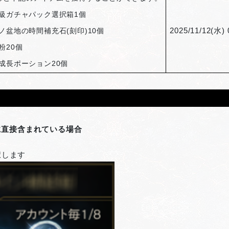
級ガチャパック選択箱1個
ノ盆地の時間補充石(刻印)10個
2025/11/12(
水) 
粉20個
成長ポーション20個
に直接含まれている場合
択します