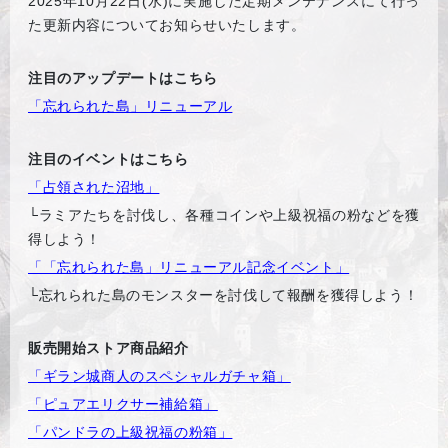
2025年10月22日(水)に実施した定期メンテナンスにて行っ
た更新内容についてお知らせいたします。
注目のアップデートはこちら
「忘れられた島」リニューアル
注目のイベントはこちら
「占領された沼地」
└ラミアたちを討伐し、各種コインや上級祝福の粉などを獲
得しよう！
「「忘れられた島」リニューアル記念イベント」
└忘れられた島のモンスターを討伐して報酬を獲得しよう！
販売開始ストア商品紹介
「ギラン城商人のスペシャルガチャ箱」
「ピュアエリクサー補給箱」
「パンドラの上級祝福の粉箱」