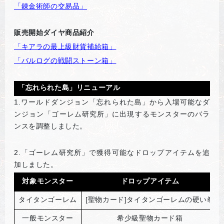
「錬金術師の交易品」
販売開始ダイヤ商品紹介
「キアラの最上級財貨補給箱」
「バルログの戦闘ストーン箱」
「忘れられた島」リニューアル
1.
ワールドダンジョン「忘れられた島」から入場可能なダ
ンジョン「ゴーレム研究所」に出現するモンスターのバラ
ンスを調整しました。
2.
「ゴーレム研究所」で獲得可能なドロップアイテムを追
加しました。
対象モンスター
ドロップアイテム
タイタンゴーレム
[
聖物カード]タイタンゴーレムの硬い拳
一般モンスター
希少級聖物カード箱