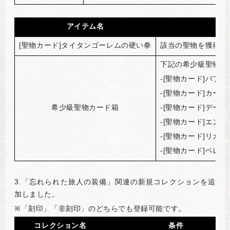
アイテム名
[
聖物カード]タイタンゴーレムの硬い拳
該当の聖物を獲得
下記の希少級聖物カ
-[
聖物カード]バフォ
-[
聖物カード]カーツ
希少級聖物カード箱
-[
聖物カード]デーモ
-[
聖物カード]エン
-[
聖物カード]リカン
-[
聖物カード]ベレス
3.
「忘れられた旅人の装備」関連の新規コレクションを追
加しました。
※
「刻印」「非刻印」のどちらでも登録可能です。
コレクション名
条件