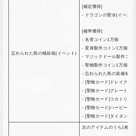
[
確定獲得]
-
ドラゴンの聖水(イベント
[
確率獲得]
-
名誉コイン1万個
-
変身製作コイン1万個
忘れられた島の補給箱(イベント)
-
マジックドール製作コイ
-
聖物製作コイン1万個
-
忘れられた島の装備箱(イ
- [
聖物カード]ドレイクキ
- [
聖物カード]グレートミ
- [
聖物カード]コカトリス
- [
聖物カード]ハーピーク
- [
聖物カード]タイタンゴ
次のアイテムのうち1種を