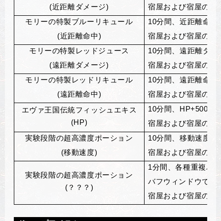
(
近距離ダメージ)
宿屋および宿屋の地
モリーの特製ブルーリキュール
10
分間、近距離命中+
(
近距離命中)
宿屋および宿屋の地
モリーの特製レッドジュース
10
分間、遠距離ダメー
(
遠距離ダメージ)
宿屋および宿屋の地
モリーの特製レッドリキュール
10
分間、遠距離命中+
(
遠距離命中)
宿屋および宿屋の地
10
分間、HP+5000
エヴァ王国伝統フィッシュエキス
(HP)
宿屋および宿屋の地
実験段階の超高濃度ポーション
10
分間、移動速度+1
(
移動速度)
宿屋および宿屋の地
1
分間、各種重複バ
実験段階の超高濃度ポーション
バフウィンドウで確
(？？？)
宿屋および宿屋の地