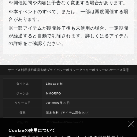
※開催期間や内容は予告なく変更する場合があります。
※本イベントのすべて、または、一部は再度開催する場
合があります。
※一部アイテムが期間終了後も未使用の場合、一定期間
が経過すると自動で削除されます。詳しくは各アイテム
の詳細をご確認ください。
サービス
利用規約
運営方針
プライバシー
ポリシー
クッキー
ポリシー
NCサービス
同意
タイトル
Lineage M
ジャンル
MMORPG
リリース日
2019年5月29日
価格
基本無料（アイテム課金あり）
対応OS
iOS/Android/Windows11
Cookieの使用について
開発
NC