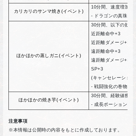
10
分間、速度増加(加
カリカリのサンマ焼き(イベント)
-
ドラゴンの真珠と
30
分間、以下の効果
近距離命中+3
近距離ダメージ+3
遠距離命中+3
ほかほかの蒸しガニ(イベント)
遠距離ダメージ+3
SP+3
(
キャンセレーション
-
戦闘強化の巻物と
30
分間、経験値獲得
ほかほかの焼き芋(イベント)
-
成長ポーション(10
注意事項
※本情報は公開時の内容をもとに作成しております。