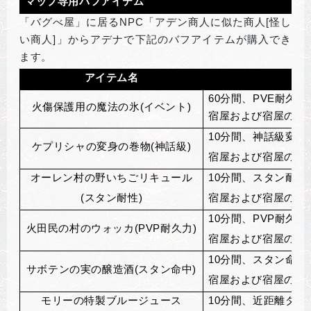
マップ専用バフアイテム
「バグべ屋」に居るNPC「アデン商人に似た商人[怪し
い商人]」からアデナで下記のバフアイテムが購入でき
ます。
アイテム名
60
分間、PVE耐久力+
火傷保護用の魔法の氷(イベント)
宿屋および宿屋の地
10
分間、神話級変身
ケプリシャの変身の巻物(神話級)
宿屋および宿屋の地
オーレン村の野いちごリキュール
10
分間、スタン耐性+
(
スタン耐性)
宿屋および宿屋の地
10
分間、PVP耐久力+
火田民の村のウォッカ(PVP耐久力)
宿屋および宿屋の地
10
分間、スタン命中+
サボテンの実の醸造酒(スタン命中)
宿屋および宿屋の地
モリーの特製ブルージュース
10
分間、近距離ダメー