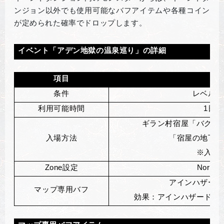
ンジョン以外でも使用可能なバフアイテムや各種コイン
が定められた確率でドロップします。
イベント「アデン地獄の温泉巡り」の詳細
項目
詳
条件
レベル制
利用可能時間
1
日1
ギラン村宿屋「バグベ
入場方法
「宿屋の地下入
※入場
Zone
設定
Normal
アインハザード
マップ専用バフ
効果：アインハザードの祝