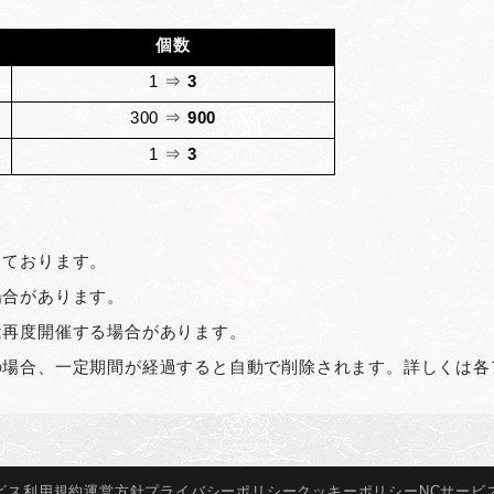
個数
1
⇒
3
300
⇒
900
1
⇒
3
しております。
場合があります。
は再度開催する場合があります。
の場合、一定期間が経過すると自動で削除されます。詳しくは各
ビス
利用規約
運営方針
プライバシー
ポリシー
クッキー
ポリシー
NCサービ