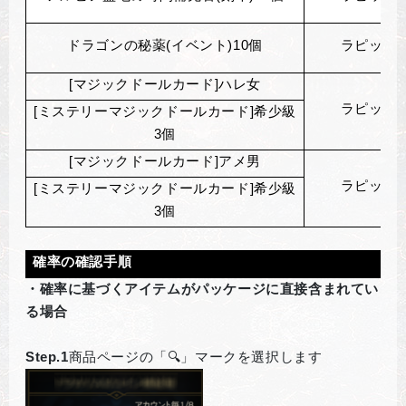
ドラゴンの秘薬(イベント)10個
ラピッド
[
マジックドールカード]ハレ女
ラピッド
[
ミステリーマジックドールカード]希少級
3個
[
マジックドールカード]アメ男
ラピッド
[
ミステリーマジックドールカード]希少級
3個
確率の確認手順
・確率に基づくアイテムがパッケージに直接含まれてい
る場合
Step.1
商品ページの「🔍」マークを選択します