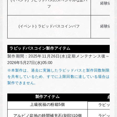
経験値獲
フ
(
イベント) ラピッドパスコインバフ
経験値獲
ラピッドパスコイン製作アイテム
製作期間：2025年11月26日(水)定期メンテナンス後～
2026年5月27日(水)05:00
※本製作は、過去に実施したラピッドパスと製作回数制限
を共有しているため、すでに上限回数に達している場合は
製作できません。
製作アイテム
必要
上級祝福の粉箱5個
ラピッド
アルビノ盆地の時間補充石(刻印)10個
ラピッド