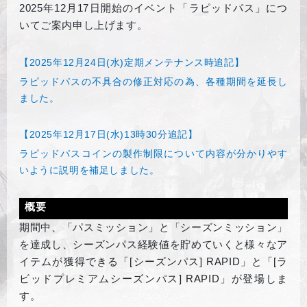
2025
年12月17日開始のイベント
「ラピッドパス」につ
いてご案内申し上げます。
【2025年12月24日(水)定期メンテナンス時追記】
ラピッドパスの不具合の修正対応の為、各種期間を延長し
ました。
【2025年12月17日(水)13時30分追記】
ラピッドパスコインの製作制限について内容が分かりやす
いように説明を補足しました。
概要
期間中、「パスミッション」と「シーズンミッション」
を達成し、シーズンパス経験値を貯めていくと様々なア
イテムが獲得できる「[シーズンパス]
RAPID
」と「[ラ
ビッドプレミアムシーズンパス]
RAPID
」が登場しま
す。