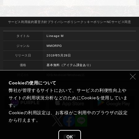
サービス
利用規約
運営方針
プライバシー
ポリシー
クッキー
ポリシー
NCサービス
同意
タイトル
Lineage M
ジャンル
MMORPG
リリース日
2019年5月29日
価格
基本無料（アイテム課金あり）
対応OS
iOS/Android/Windows11
Cookieの使用について
開発
NC
弊社が管理するサイトにおいて、サービスの利便性向上や
サイトの利用状況分析などのためにCookieを使用していま
す。
Cookieの利用設定は、お客様がご利用中のブラウザの設定
から行えます。
OK