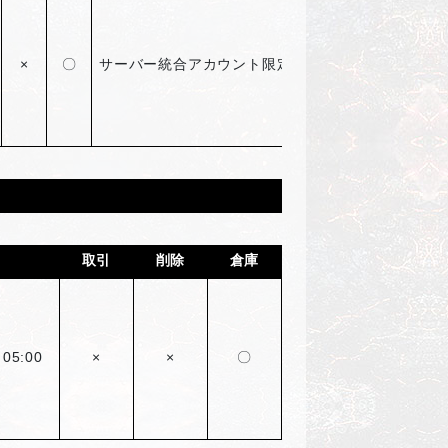
×
〇
サーバー統合アカウント限定8回のみ購入可能
取引
削除
倉庫
 05:00
×
×
〇