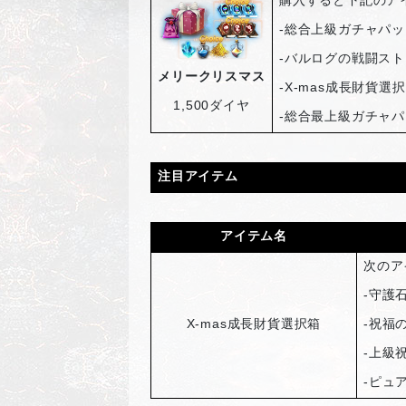
購入すると下記のア
-
総合上級ガチャパッ
-
バルログの戦闘スト
メリークリスマス
-X-mas
成長財貨選択
1,500
ダイヤ
-
総合最上級ガチャパ
注目アイテム
アイテム名
次のア
-
守護石
X-mas
成長財貨選択箱
-
祝福の
-
上級
-
ピュア