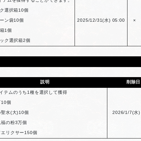
イテムを獲得することができます。
ク選択箱10個
ーン袋10個
2025/12/31(
水) 05:00
×
箱1個
ック選択箱2個
説明
削除日
イテムのうち1種を選択して獲得
10個
聖水(大)10個
2026/1/7(
水)
祝福の粉3万個
エリクサー150個