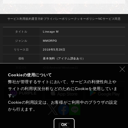
サービス
利用規約
運営方針
プライバシー
ポリシー
クッキー
ポリシー
NCサービス
同意
タイトル
Lineage M
ジャンル
MMORPG
リリース日
2019年5月29日
価格
基本無料（アイテム課金あり）
対応OS
iOS/Android/Windows11
Cookieの使用について
開発
NC
弊社が管理するサイトにおいて、サービスの利便性向上や
サイトの利用状況分析などのためにCookieを使用していま
す。
Cookieの利用設定は、お客様がご利用中のブラウザの設定
から行えます。
OK