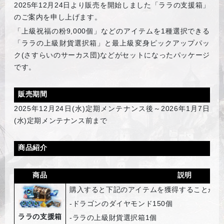
2025
年12月24日より販売を開始しました「ララの支援箱」
のご案内を申し上げます。
「上級祝福の粉9,000個」などのアイテムを1種選択できる
「ララの上級財貨選択箱」と最上級変身ピックアップパッ
ク(さすらいのサーカス団)などがセットになったパッケージ
です。
販売期間
2025
年12月24日(水)定期メンテナンス後～2026年1月7日
(水)定期メンテナンス前まで
商品紹介
商品
説明
購入すると下記のアイテムを獲得することがで
-
ドラゴンのダイヤモンド150個
ララの支援箱
-
ララの上級財貨選択箱1個