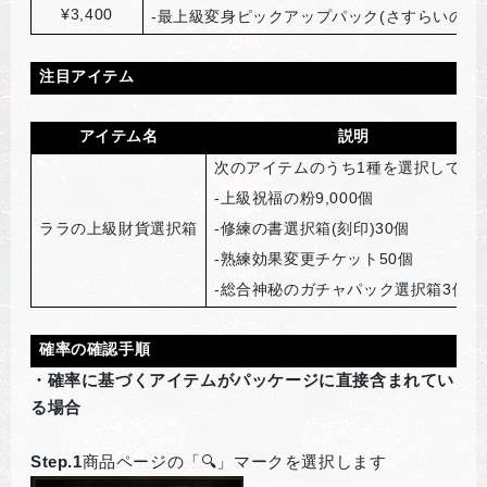
¥3,400
-
最上級変身ピックアップパック(さすらいのサー
注目アイテム
アイテム名
説明
次のアイテムのうち1種を選択して獲
-
上級祝福の粉9,000個
ララの上級財貨選択箱
-
修練の書選択箱(刻印)30個
-
熟練効果変更チケット50個
-
総合神秘のガチャパック選択箱3個
確率の確認手順
・確率に基づくアイテムがパッケージに直接含まれてい
る場合
Step.1
商品ページの「🔍」マークを選択します