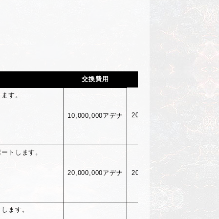
交換費用
削除日
削
します。
2025/12/31(
水)05:00
10,000,000
アデナ
ポートします。
20,000,000
アデナ
2025/12/31(
水)05:00
トします。