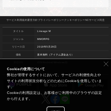
サービス
利用規約
運営方針
プライバシー
ポリシー
クッキー
ポリシー
NCサービス
同意
タイトル
Lineage M
ジャンル
MMORPG
リリース日
2019年5月29日
価格
基本無料（アイテム課金あり）
対応OS
iOS/Android/Windows11
Cookieの使用について
開発
NC
弊社が管理するサイトにおいて、サービスの利便性向上や
サイトの利用状況分析などのためにCookieを使用していま
す。
Cookieの利用設定は、お客様がご利用中のブラウザの設定
から行えます。