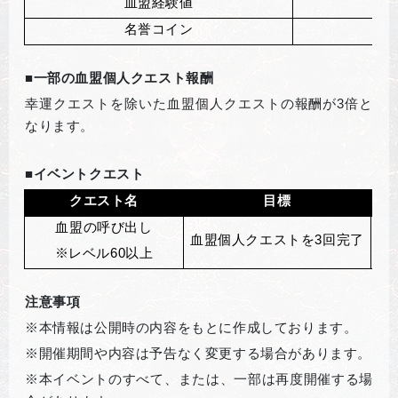
血盟経験値
名誉コイン
1
■
一部の血盟個人クエスト報酬
幸運クエストを除いた血盟個人クエストの報酬が3倍と
なります。
■イベントクエスト
クエスト名
目標
血盟の呼び出し
血盟個人クエストを3回完了
※レベル60以上
注意事項
※本情報は公開時の内容をもとに作成しております。
※開催期間や内容は予告なく変更する場合があります。
※本イベントのすべて、または、一部は再度開催する場