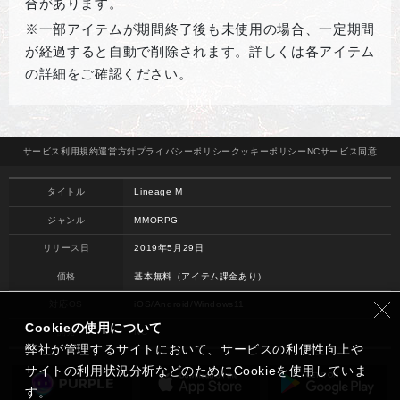
合があります。
※一部アイテムが期間終了後も未使用の場合、一定期間
が経過すると自動で削除されます。詳しくは各アイテム
の詳細をご確認ください。
サービス
利用規約
運営方針
プライバシー
ポリシー
クッキー
ポリシー
NCサービス
同意
タイトル
Lineage M
ジャンル
MMORPG
リリース日
2019年5月29日
価格
基本無料（アイテム課金あり）
対応OS
iOS/Android/Windows11
Cookieの使用について
開発
NC
弊社が管理するサイトにおいて、サービスの利便性向上や
サイトの利用状況分析などのためにCookieを使用していま
す。