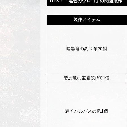
TIPS
：「黒色のウロコ」の関連製作
製作アイテム
暗黒竜の釣り竿30個
暗黒竜の宝箱(刻印)1個
輝くハルパスの気1個