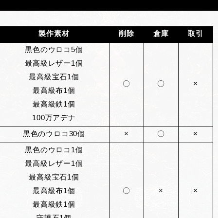
製作素材
削除
倉庫
取引
黒色のウロコ5個
最高級レザー1個
最高級宝石1個
〇
〇
×
最高級布1個
最高級鉄1個
100万アデナ
黒色のウロコ30個
×
〇
×
黒色のウロコ1個
最高級レザー1個
最高級宝石1個
最高級布1個
〇
×
×
最高級鉄1個