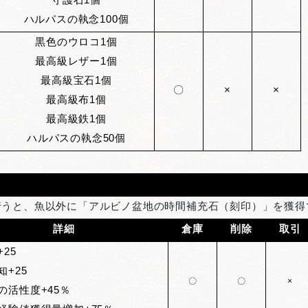
守護石1個
ハルパスの執念100個
黒色のウロコ1個
最高級レザー1個
最高級宝石1個
〇
×
×
最高級布1個
最高級鉄1個
ハルパスの執念50個
行うと、魚以外に「アルビノ盆地の時間補充石（刻印）」を獲得
詳細
倉庫
削除
取引
25
知+25
〇
〇
×
の活性度+45％