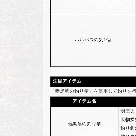
ハルパスの気1個
注目アイテム
「暗黒竜の釣り竿」を使用して釣りを
アイテム名
制圧力+
大物探
暗黒竜の釣り竿
釣り餌