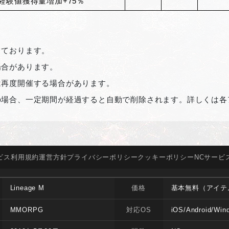
経験値獲得量増加+75％
しております。
場合があります。
は再度開催する場合があります。
の場合、一定期間が経過すると自動で削除されます。詳しくは各
ビス
利用規約
運営方針
プライバシー
ポリシー
クッキー
ポリシー
NCサービ
Lineage M
価格
基本無料（アイテ
MMORPG
対応OS
iOS/Android/Win