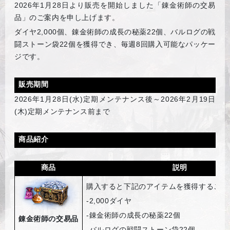
2026
年1月28日より販売を開始しました「錬金術師の交易
品」のご案内を申し上げます。
ダイヤ
2,000個、錬金術師の成長の秘薬22個、バルログの戦
闘ストーン袋22個を獲得でき、毎週8回購入可能なパッケー
ジです。
販売期間
2026
年1月28日(水)定期メンテナンス後～2026年2月19日
(木)定期メンテナンス前まで
商品紹介
商品
説明
購入すると下記のアイテムを獲得すること
-2,000
ダイヤ
-
錬金術師の成長の秘薬22個
錬金術師の交易品
-
バルログの戦闘ストーン袋22個