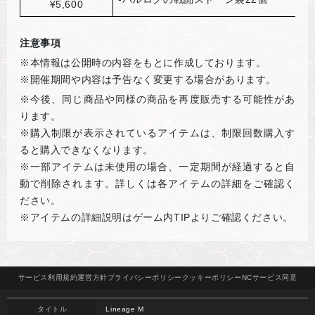
¥5,600
注意事項
※本情報は公開時の内容をもとに作成しております。
※開催期間や内容は予告なく変更する場合があります。
※
今後、同じ商品や同様の商品を再度販売する可能性があ
ります。
※購入制限が表示されているアイテムは、制限回数購入す
ると購入できなくなります。
※一部アイテムは未使用の場合、一定期間が経過すると自
動で削除されます。詳しくは各アイテムの詳細をご確認く
ださい。
※アイテムの詳細説明はゲーム内
TIP
よりご確認ください。
サービス
利用規約
運営方針
プライバシー
ポリシー
クッキー
ポリシー
NCサービス
同意
タイトル
Lineage M