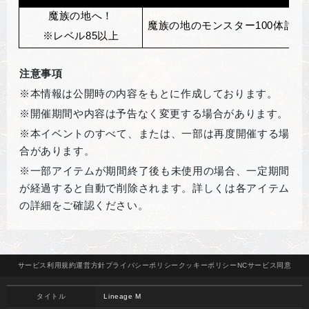
魔族の地へ！
魔族の地のモンスター100体討伐
※レベル85以上
注意事項
※本情報は公開時の内容をもとに作成しております。
※開催期間や内容は予告なく変更する場合があります。
※本イベントのすべて、または、一部は再度開催する場
合があります。
※一部アイテムが期間終了後も未使用の場合、一定期間
が経過すると自動で削除されます。詳しくは各アイテム
の詳細をご確認ください。
サービス
利用規約
運営方針
プライバシー
ポリシー
クッキー
ポリシー
NCサービス
同意
タイトル
Lineage M