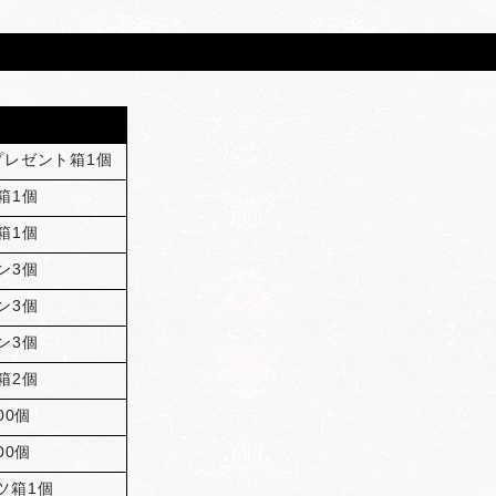
レゼント箱1個
箱1個
箱1個
ン3個
ン3個
ン3個
箱2個
00個
00個
ツ箱1個