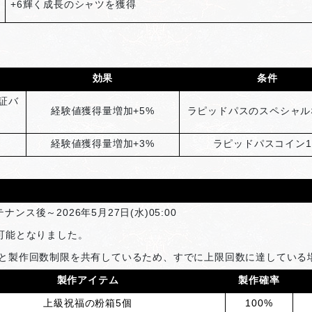
+6
輝く成長のシャツを獲得
効果
条件
証バ
経験値獲得量増加+5%
ラピッドパスのスペシャル
経験値獲得量増加+3%
ラピッドパスコイン
ナンス後～2026年5月27日(水)05:00
可能となりました。
と製作回数制限を共有しているため、すでに上限回数に達している
製作アイテム
製作確率
上級祝福の粉箱5個
100%