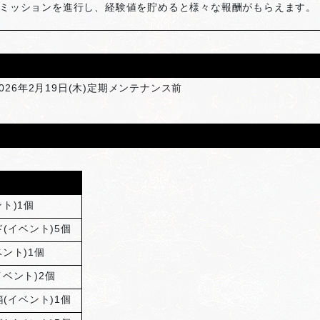
ミッションを進行し、経験値を貯めると様々な報酬がもらえます。
026年2月19日(木)定期メンテナンス前
ト)1個
(イベント)5個
ント)1個
ベント)2個
(イベント)1個