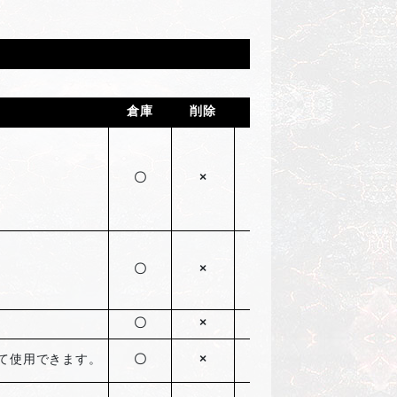
倉庫
削除
取引
〇
×
×
2026
〇
×
×
2026
〇
×
×
2026
て使用できます。
〇
×
×
2026