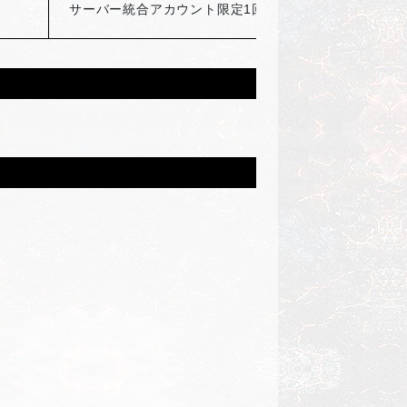
サーバー統合アカウント限定1回のみ交換可能
2