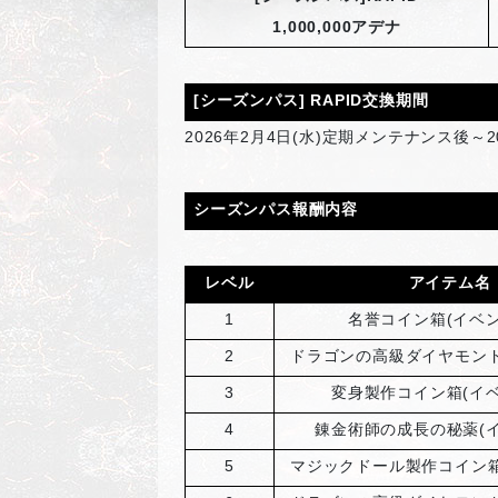
1,000,000アデナ
[
シーズンパス] RAPID交換期間
2026
年2月4日(水)定期メンテナンス後～2
シーズンパス報酬内容
レベル
アイテム名
1
名誉コイン箱(イベン
2
ドラゴンの高級ダイヤモンド
3
変身製作コイン箱(イベ
4
錬金術師の成長の秘薬(イ
5
マジックドール製作コイン箱