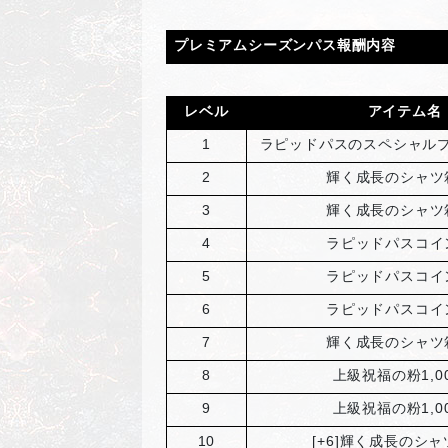
プレミアムシーズンパス報酬内容
レベル
アイテム名
1
ラピッドパスのスペシャルプ
2
輝く成長のシャツ
3
輝く成長のシャツ
4
ラピッドパスコイ
5
ラピッドパスコイ
6
ラピッドパスコイ
7
輝く成長のシャツ
8
上級祝福の粉1,0
9
上級祝福の粉1,0
10
[+6]
輝く成長のシャ