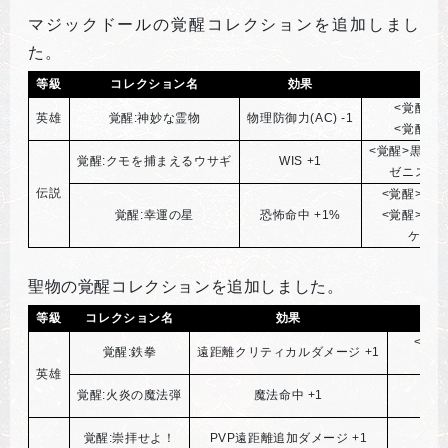
マジックドールの覚醒コレクションを追加しまし
た。
等級
コレクション名
効果
条件
<覚醒>
英雄
覚醒:神妙な霊物
物理防御力(AC) -1
<覚醒>
<覚醒>黒マ
覚醒:クモを捕まえるウサギ
WIS +1
ゼニスク
伝説
<覚醒>黒
覚醒:幸運の星
恐怖命中 +1%
<覚醒>イ
ケレニ
聖物の覚醒コレクションを追加しました。
等級
コレクション名
効果
<覚
覚醒:鉄拳
遠距離クリティカルダメージ +1
英雄
覚醒:火炎の魔法弾
魔法命中 +1
覚醒:崇拝せよ！
PVP遠距離追加ダメージ +1