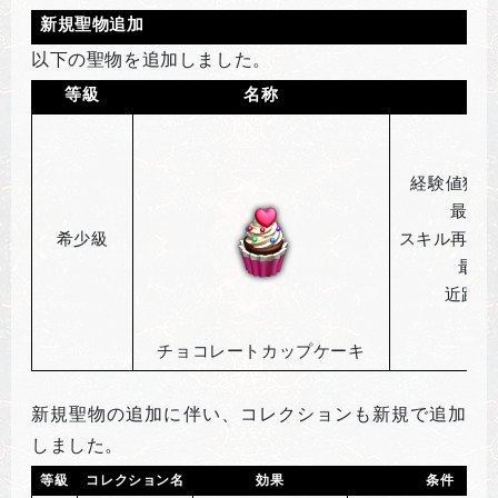
新規聖物追加
以下の聖物を追加しました。
等級
名称
経験値獲得
最大
H
希少級
スキル再使
最大
近距離
チョコレートカップケーキ
新規聖物の追加に伴い、コレクションも新規で追加
しました。
等級
コレクション名
効果
条件