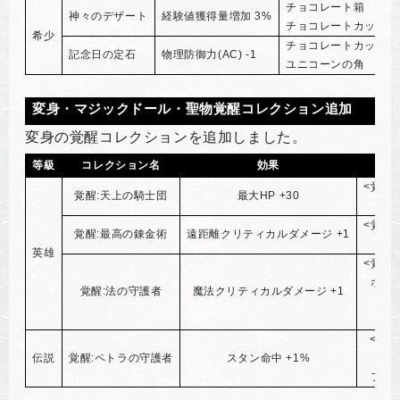
チョコレート箱
神々のデザート
経験値獲得量増加 3%
チョコレートカップケ
希少
チョコレートカップケ
記念日の定石
物理防御力(AC) -1
ユニコーンの角
変身・マジックドール・聖物覚醒コレクション追加
変身の覚醒コレクションを追加しました。
等級
コレクション名
効果
<覚醒
覚醒:天上の騎士団
最大HP +30
<覚
<覚醒
覚醒:最高の錬金術
遠距離クリティカルダメージ +1
英雄
<覚醒
ホー
覚醒:法の守護者
魔法クリティカルダメージ +1
大
大
<覚
伝説
覚醒:ペトラの守護者
スタン命中 +1%
サ
ファ