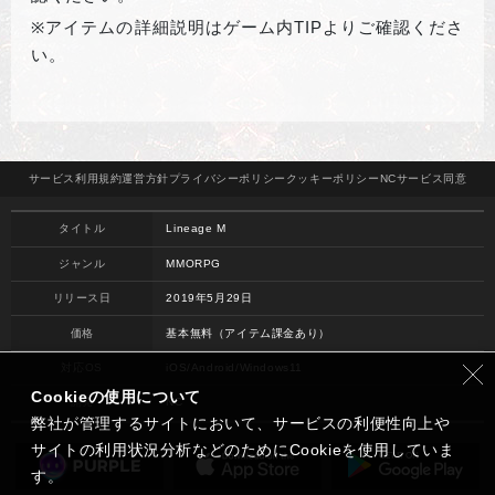
※
アイテムの詳細説明はゲーム内TIPよりご確認くださ
い。
サービス
利用規約
運営方針
プライバシー
ポリシー
クッキー
ポリシー
NCサービス
同意
タイトル
Lineage M
ジャンル
MMORPG
リリース日
2019年5月29日
価格
基本無料（アイテム課金あり）
対応OS
iOS/Android/Windows11
Cookieの使用について
開発
NC
弊社が管理するサイトにおいて、サービスの利便性向上や
サイトの利用状況分析などのためにCookieを使用していま
す。