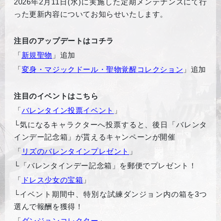
2026年2月11日(水)に実施した定期メンテナンスにて行
った更新内容についてお知らせいたします。
注目のアップデートはコチラ
「
新規聖物
」追加
「
変身・マジックドール・聖物覚醒コレクション
」追加
注目のイベントはこちら
「
バレンタイン投票イベント
」
└
気になるキャラクターへ投票すると、後日「バレンタ
インデー記念箱」が貰えるキャンペーンが開催
「
リズのバレンタインプレゼント
」
└
「バレンタインデー記念箱」を郵便でプレゼント！
「
ドレス少女の宝箱
」
└
イベント期間中、特別な試練ダンジョン内の箱を3つ
選んで報酬を獲得！
「
ダンジョンコレクター
」