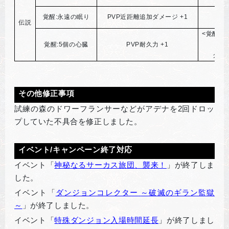
覚醒:永遠の眠り
PVP近距離追加ダメージ +1
伝説
<覚醒>
覚醒:5個の心臓
PVP耐久力 +1
グレ
その他修正事項
試練の森のドワーフランサーなどがアデナを2回ドロッ
プしていた不具合を修正しました。
イベント/キャンペーン終了対応
イベント「
神秘なるサーカス旅団、襲来！
」が終了しま
した。
イベント「
ダンジョンコレクター
～破滅のギラン監獄
～
」が終了しました。
イベント「
特殊ダンジョン入場時間延長
」が終了しまし