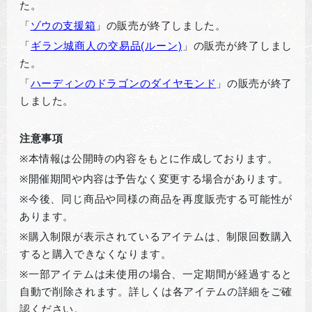
た。
「
ゾウの支援箱
」の販売が終了しました。
「
ギラン城商人の交易品(
ルーン)
」の販売が終了しまし
た。
「
ハーディンのドラゴンのダイヤモンド
」の販売が終了
しました。
注意事項
※
本情報は公開時の内容をもとに作成しております。
※
開催期間や内容は予告なく変更する場合があります。
※
今後、同じ商品や同様の商品を再度販売する可能性が
あります。
※
購入制限が表示されているアイテムは、制限回数購入
すると購入できなくなります。
※
一部アイテムは未使用の場合、一定期間が経過すると
自動で削除されます。詳しくは各アイテムの詳細をご確
認ください。