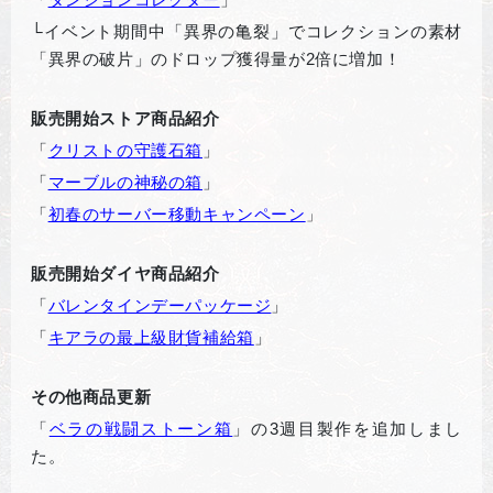
└
イベント期間中「異界の亀裂」でコレクションの素材
「異界の破片」のドロップ獲得量が2倍に増加！
販売開始ストア商品紹介
「
クリストの守護石箱
」
「
マーブルの神秘の箱
」
「
初春のサーバー移動キャンペーン
」
販売開始ダイヤ商品紹介
「
バレンタインデーパッケージ
」
「
キアラの最上級財貨補給箱
」
その他商品更新
「
ベラの戦闘ストーン箱
」の3週目製作を追加しまし
た。