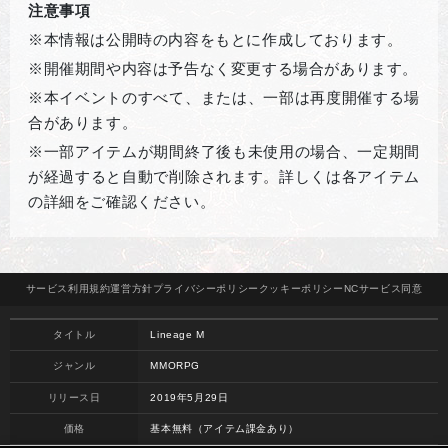
注意事項
※本情報は公開時の内容をもとに作成しております。
※開催期間や内容は予告なく変更する場合があります。
※本イベントのすべて、または、一部は再度開催する場
合があります。
※一部アイテムが期間終了後も未使用の場合、一定期間
が経過すると自動で削除されます。詳しくは各アイテム
の詳細をご確認ください。
サービス
利用規約
運営方針
プライバシー
ポリシー
クッキー
ポリシー
NCサービス
同意
タイトル
Lineage M
ジャンル
MMORPG
リリース日
2019年5月29日
価格
基本無料（アイテム課金あり）