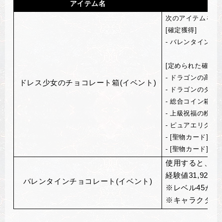
アイテム名
次のアイテムを獲
[確定獲得]
- バレンタインチ
[定められた確率に
- ドラゴンの高級
ドレス少女のチョコレート箱(イベント)
- ドラゴンのダイ
- 総合コイン箱(イ
- 上級祝福の粉箱(
- ピュアエリクサー
- [聖物カード]チ
- [聖物カード]
使用すると、ア
経験値31,920,
バレンタインチョコレート(イベント)
※レベル45か
※キャラクター