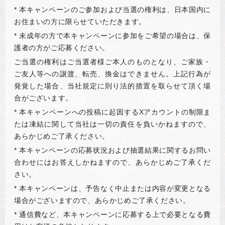
*
本キャンペーンのご参加および当選の権利は、日本国内に
お住まいの方に限らせていただきます。
*
未成年の方で本キャンペーンに参加をご希望の場合は、保
護者の方がご応募ください。
ご当選の権利はご当選者様ご本人のものとなり、ご家族・
ご友人等への譲渡、転売、換金はできません。上記行為が
発覚した場合、当社規定に則り法的措置を取らせて頂く場
合がございます。
*
本キャンペーンへの投稿に起因するXアカウントの制限ま
たは凍結に関して当社は一切の責任を負いかねますので、
あらかじめご了承ください。
*
本キャンペーンの応募状況および抽選結果に関するお問い
合わせにはお答えしかねますので、あらかじめご了承くだ
さい。
*
本キャンペーンは、予告なく中止または内容が変更となる
場合がございますので、あらかじめご了承ください。
*
通信費など、本キャンペーンに応募する上で必要となる費