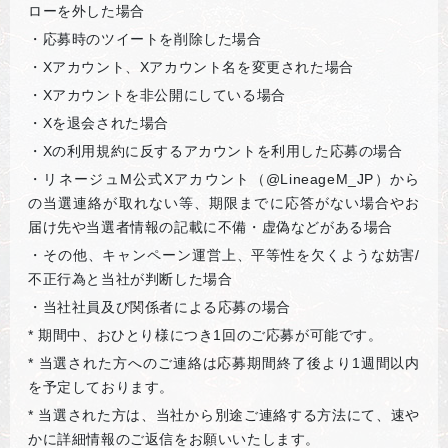
ローを外した場合
・応募時のツイートを削除した場合
・Xアカウント、Xアカウント名を変更された場合
・Xアカウントを非公開にしている場合
・Xを退会された場合
・Xの利用規約に反するアカウントを利用した応募の場合
・リネージュM公式Xアカウント（@LineageM_JP）から
の当選連絡が取れない等、期限までに応答がない場合やお
届け先や当選者情報の記載に不備・虚偽などがある場合
・その他、キャンペーン運営上、平等性を欠くような妨害/
不正行為と当社が判断した場合
・当社社員及び関係者による応募の場合
*
期間中、おひとり様につき1回のご応募が可能です。
*
当選された方へのご連絡は応募期間終了後より1週間以内
を予定しております。
*
当選された方は、当社から別途ご連絡する方法にて、速や
かに詳細情報のご返信をお願いいたします。