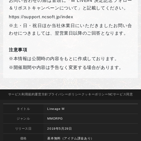
お問い合わせの際は冒頭に「M LIVE#4 決定記念フォロー
＆リポストキャンペーンについて」と記載してください。
https://support.ncsoft.jp/index
※土・日・祝日ほか当社休業日にいただきましたお問い合
わせにつきましては、翌営業日以降のご回答となります。
注意事項
※本情報は公開時の内容をもとに作成しております。
※開催期間や内容は予告なく変更する場合があります。
サービス
利用規約
運営方針
プライバシー
ポリシー
クッキー
ポリシー
NCサービス
同意
タイトル
Lineage M
ジャンル
MMORPG
リリース日
2019年5月29日
価格
基本無料（アイテム課金あり）