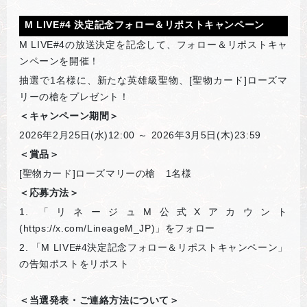
M LIVE#4
決定記念フォロー＆リポストキャンペーン
M LIVE#4
の放送決定を記念して、フォロー＆リポストキャ
ンペーンを開催！
抽選で1名様に、新たな英雄級聖物、[聖物カード]ローズマ
リーの槍をプレゼント！
＜キャンペーン期間＞
2026
年2月25日(水)12:00 ～ 2026年3月5日(木)23:59
＜賞品＞
[
聖物カード]ローズマリーの槍 1名様
＜応募方法＞
1.
「リネージュM公式Xアカウント
(https://x.com/LineageM_JP)」をフォロー
2.
「M LIVE#4決定記念フォロー＆リポストキャンペーン」
の告知ポストをリポスト
＜当選発表・ご連絡方法について＞