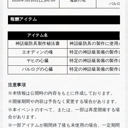
2026
年3月28日(土)00:00
魔族の地
バルログ
報酬アイテム
アイテム名
説明
神話級防具製作秘法書
神話級防具の製作に使用が可
エオディンの魂
特定の神話級装備の製作に使
ヤヒの心臓
特定の神話級装備の製作に使
バルログの心臓
特定の神話級装備の製作に使
注意事項
※本情報は公開時の内容をもとに作成しております。
※開催期間や内容は予告なく変更する場合があります。
※本イベントのすべて、または、一部は再度開催する場
合があります。
※一部アイテムが期間終了後も未使用の場合、一定期間