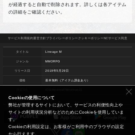
が経過すると自動で削除されます。詳しくは各アイテム
の詳細をご確認ください。
サービス
利用規約
運営方針
プライバシー
ポリシー
クッキー
ポリシー
NCサービス
同意
タイトル
Lineage M
ジャンル
MMORPG
リリース日
2019年5月29日
価格
基本無料（アイテム課金あり）
対応OS
iOS/Android/Windows11
Cookieの使用について
開発
NC
弊社が管理するサイトにおいて、サービスの利便性向上や
サイトの利用状況分析などのためにCookieを使用していま
す。
Cookieの利用設定は、お客様がご利用中のブラウザの設定
から行えます。