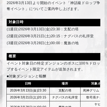
2026
年3月13日より開始のイベント「神話級ドロップ争
奪イベント」についてご案内申し上げます。
対象日時
(1
週目)2026年3月13日(金)23:30：支配の塔
(2
週目)2026年3月21日(土)20:15：ナグバスの礼拝堂
(3
週目)2026年3月28日(土)00:00：魔族の地
概要
イベント対象日の特定ダンジョンのボスに100％ドロッ
プするイベント限定アイテムが追加されます。
■対象ダンジョンと報酬
日時
場所
対象ボス
2026
年3月13日(金)23:30
支配の塔
死神グリムリー
2026
年3月21日(土)20:15
ナグバスの礼拝堂
祭司長ナグバ
ヤヒ