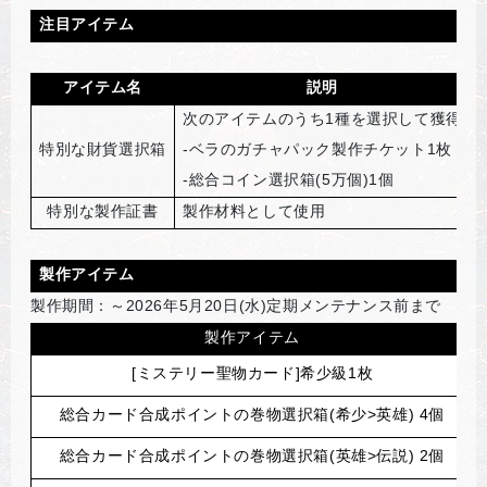
注目アイテム
アイテム名
説明
次のアイテムのうち1種を選択して獲得
特別な財貨選択箱
-
ベラのガチャパック製作チケット1枚
2
-
総合コイン選択箱(5万個)1個
特別な製作証書
製作材料として使用
2
製作アイテム
製作期間：～2026年5月20日(水)定期メンテナンス前まで
製作アイテム
[
ミステリー聖物カード]希少級1枚
総合カード合成ポイントの巻物選択箱(希少>英雄) 4個
総合カード合成ポイントの巻物選択箱(英雄>伝説) 2個