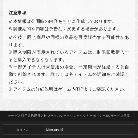
注意事項
※本情報は公開時の内容をもとに作成しております。
※開催期間や内容は予告なく変更する場合があります。
※
今後、同じ商品や同様の商品を再度販売する可能性があ
ります。
※購入制限が表示されているアイテムは、制限回数購入す
ると購入できなくなります。
※一部アイテムは未使用の場合、一定期間が経過すると自
動で削除されます。詳しくは各アイテムの詳細をご確認く
ださい。
※アイテムの詳細説明はゲーム内TIPよりご確認ください。
サービス
利用規約
運営方針
プライバシー
ポリシー
クッキー
ポリシー
NCサービス
同意
タイトル
Lineage M