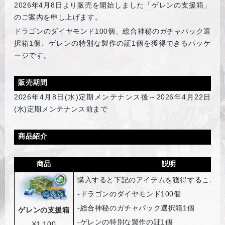
2026
年4月8日より販売を開始しました「ゲレンの支援箱」
のご案内を申し上げます。
ドラゴンのダイヤモンド100個、総合神秘のガチャパック選
択箱1個、ゲレンの特別な製作の証1個を獲得できるパッケ
ージです。
販売期間
2026
年4月8日(水)定期メンテナンス後～2026年4月22日
(水)定期メンテナンス前まで
商品紹介
商品
説明
購入すると下記のアイテムを獲得することが
-
ドラゴンのダイヤモンド100個
-
総合神秘のガチャパック選択箱1個
ゲレンの支援箱
-
ゲレンの特別な製作の証1個
¥1,100