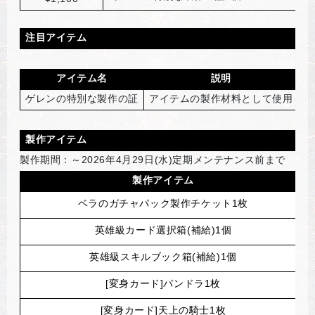
注目アイテム
アイテム名
説明
ゲレンの特別な製作の証
アイテムの製作材料として使用
20
製作アイテム
製作期間：～2026年4月29日(水)定期メンテナンス前まで
製作アイテム
ベラのガチャパック製作チケット1枚
英雄級カード選択箱(補給)1個
英雄級スキルブック箱(補給)1個
[
変身カード]パンドラ1枚
[
変身カード]天上の騎士1枚