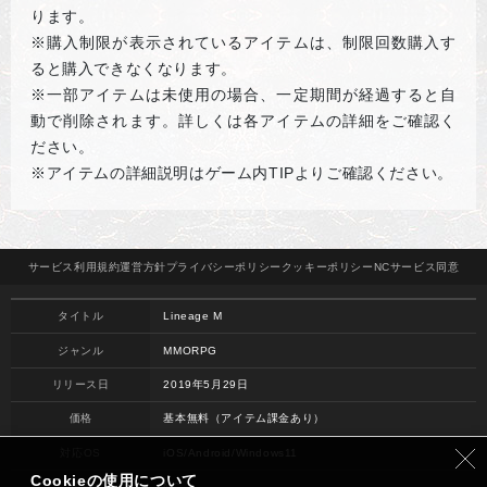
ります。
※購入制限が表示されているアイテムは、制限回数購入す
ると購入できなくなります。
※一部アイテムは未使用の場合、一定期間が経過すると自
動で削除されます。詳しくは各アイテムの詳細をご確認く
ださい。
※アイテムの詳細説明はゲーム内TIPよりご確認ください。
サービス
利用規約
運営方針
プライバシー
ポリシー
クッキー
ポリシー
NCサービス
同意
タイトル
Lineage M
ジャンル
MMORPG
リリース日
2019年5月29日
価格
基本無料（アイテム課金あり）
対応OS
iOS/Android/Windows11
Cookieの使用について
開発
NC